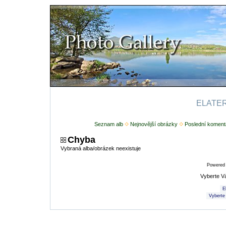
ELATERI
Seznam alb
Nejnovější obrázky
Poslední koment
Chyba
Vybraná alba/obrázek neexistuje
Powered
Vyberte V