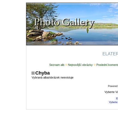
ELATERI
Seznam alb
Nejnovější obrázky
Poslední koment
Chyba
Vybraná alba/obrázek neexistuje
Powered
Vyberte V