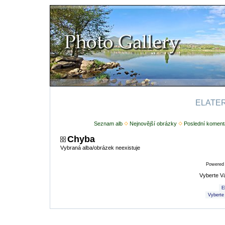
ELATERI
Seznam alb
Nejnovější obrázky
Poslední koment
Chyba
Vybraná alba/obrázek neexistuje
Powered
Vyberte V