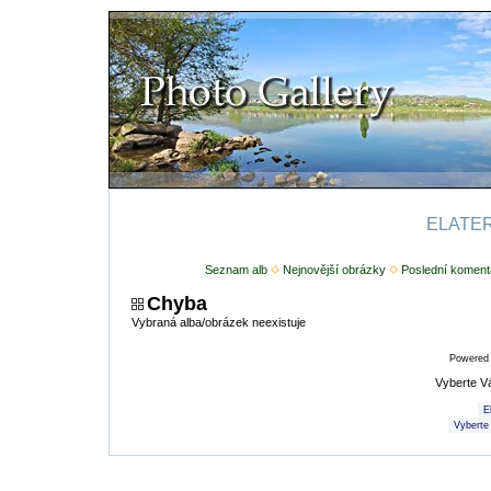
ELATERI
Seznam alb
Nejnovější obrázky
Poslední koment
Chyba
Vybraná alba/obrázek neexistuje
Powered
Vyberte V