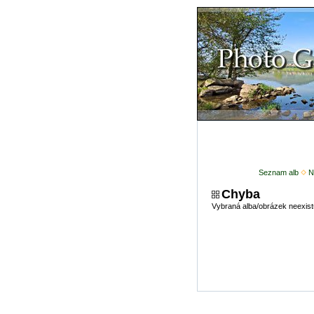
Seznam alb
N
Chyba
Vybraná alba/obrázek neexist