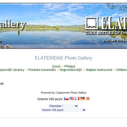
ELATERIDAE Photo Gallery
Domů
Přihlásit
ejnovější obrázky
Poslední komentáře
Nejprohlíženější
Nejlépe hodnocené
Oblíben
uje
Powered by
Coppermine Photo Gallery
Vyberte Váš jazyk: