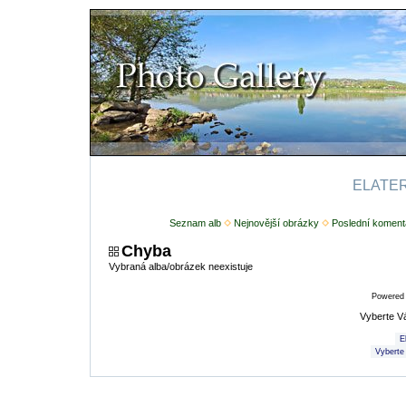
ELATERI
Seznam alb
Nejnovější obrázky
Poslední koment
Chyba
Vybraná alba/obrázek neexistuje
Powered
Vyberte V