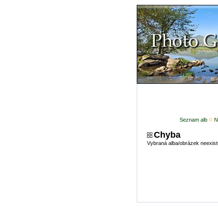
Seznam alb
N
Chyba
Vybraná alba/obrázek neexist