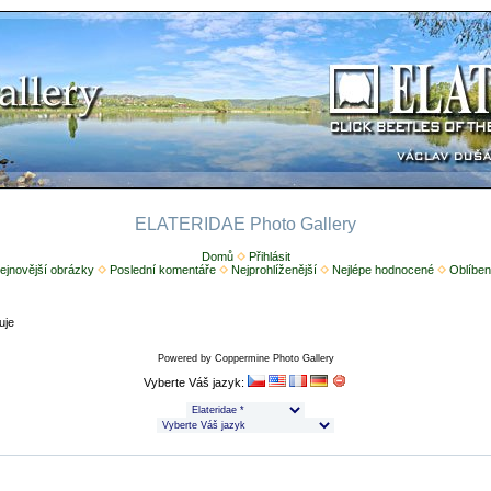
ELATERIDAE Photo Gallery
Domů
Přihlásit
ejnovější obrázky
Poslední komentáře
Nejprohlíženější
Nejlépe hodnocené
Oblíben
uje
Powered by
Coppermine Photo Gallery
Vyberte Váš jazyk: