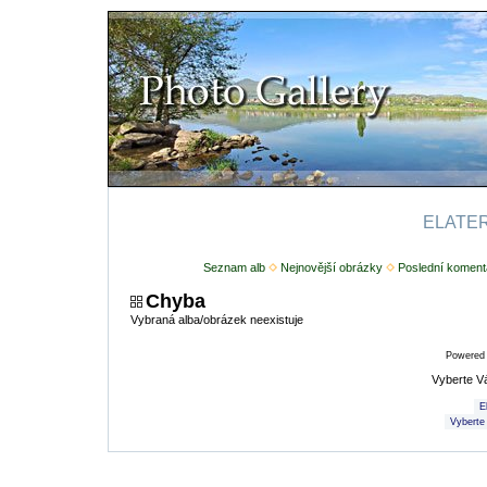
ELATERI
Seznam alb
Nejnovější obrázky
Poslední koment
Chyba
Vybraná alba/obrázek neexistuje
Powered
Vyberte V