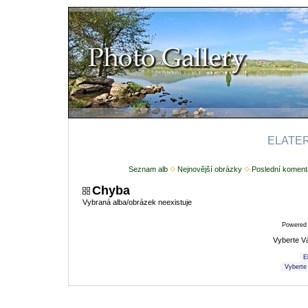
ELATERI
Seznam alb
Nejnovější obrázky
Poslední koment
Chyba
Vybraná alba/obrázek neexistuje
Powered
Vyberte V