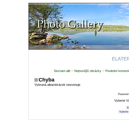
ELATERI
Seznam alb
Nejnovější obrázky
Poslední koment
Chyba
Vybraná alba/obrázek neexistuje
Powered
Vyberte V