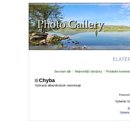
ELATERI
Seznam alb
Nejnovější obrázky
Poslední koment
Chyba
Vybraná alba/obrázek neexistuje
Powered
Vyberte V