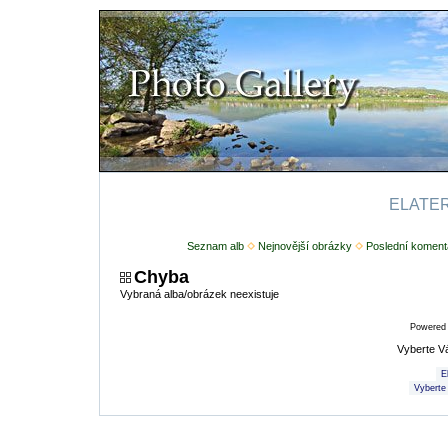
ELATERI
Seznam alb
Nejnovější obrázky
Poslední koment
Chyba
Vybraná alba/obrázek neexistuje
Powered
Vyberte V