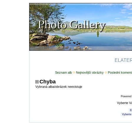
ELATERI
Seznam alb
Nejnovější obrázky
Poslední koment
Chyba
Vybraná alba/obrázek neexistuje
Powered
Vyberte V