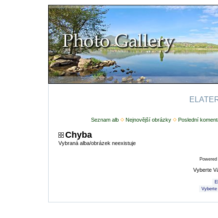
ELATERI
Seznam alb
Nejnovější obrázky
Poslední koment
Chyba
Vybraná alba/obrázek neexistuje
Powered
Vyberte V