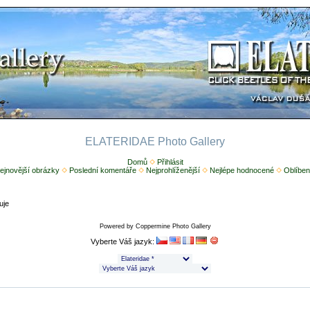
ELATERIDAE Photo Gallery
Domů
Přihlásit
ejnovější obrázky
Poslední komentáře
Nejprohlíženější
Nejlépe hodnocené
Oblíben
uje
Powered by
Coppermine Photo Gallery
Vyberte Váš jazyk: