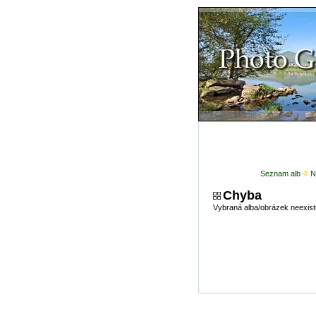
Seznam alb
N
Chyba
Vybraná alba/obrázek neexist