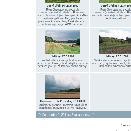
Velký Vřešťov, 27.8.2006
Velký Vřešťov, 27.8.200
Rozsáhlé stepi na svazích
Rozsáhlé stepi na svazí
severovýchodně od obce. Formace
severovýchodně od obce. F
suchých trávníků jsou biotopem kovaříka
suchých trávníků jsou biotopem
Agriotes gallicus. Tato plocha je
Agriotes gallicus.
pravidelně kosena členy Českého svazu
ochránců přírody JARO Jaroměř.
Jeřičky, 27.8.2006
Jeřičky, 27.8.2006
Pohled od obce na východ, údolím
Zbytky stepi na svazích vých
směrem na Lužany. Malé zbytky stepi na
obce. Zbytky formací suchých 
svazích jsou již zčásti zalesněny smrky.
jsou zčásti zalesněny smr
Habřina - vrch Prašivka, 27.8.2006
Pozůstatky formací suchých trávníků na
jihozápadních svazích vrchu Prašivka.
Počet souborů: 221 na 3 stránce(kách)
Powered