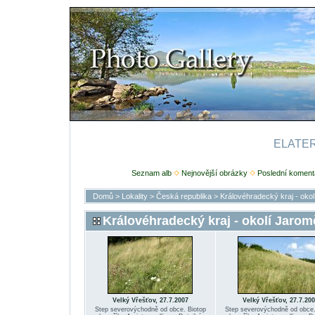
ELATERI
Seznam alb
Nejnovější obrázky
Poslední koment
Domů
>
Lokality
>
Česká republika
>
Královéhradecký kraj - oko
Královéhradecký kraj - okolí Jarom
Velký Vřešťov, 27.7.2007
Velký Vřešťov, 27.7.200
Step severovýchodně od obce. Biotop
Step severovýchodně od obce.