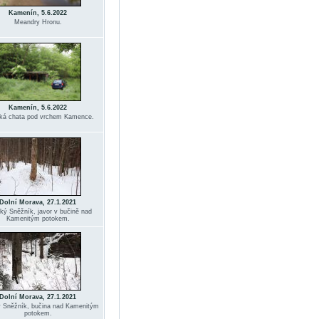
Kamenín, 5.6.2022
Meandry Hronu.
Kamenín, 5.6.2022
ká chata pod vrchem Kamence.
Dolní Morava, 27.1.2021
cký Sněžník, javor v bučině nad
Kamenitým potokem.
Dolní Morava, 27.1.2021
ý Sněžník, bučina nad Kamenitým
potokem.