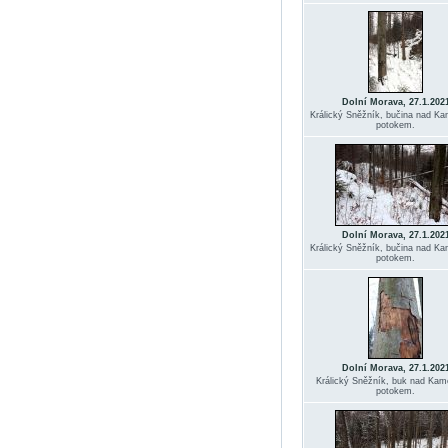
Dolní Morava, 27.1.202
Králický Sněžník, bučina nad K
potokem.
Dolní Morava, 27.1.202
Králický Sněžník, bučina nad K
potokem.
Dolní Morava, 27.1.202
Králický Sněžník, buk nad Kam
potokem.