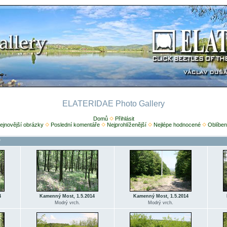
ELATERIDAE Photo Gallery
Domů
Přihlásit
ejnovější obrázky
Poslední komentáře
Nejprohlíženější
Nejlépe hodnocené
Oblíben
"
4
Kamenný Most, 1.5.2014
Kamenný Most, 1.5.2014
Modrý vrch.
Modrý vrch.