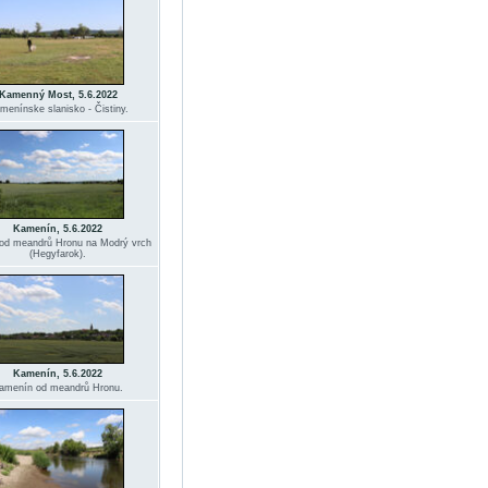
Kamenný Most, 5.6.2022
menínske slanisko - Čistiny.
Kamenín, 5.6.2022
od meandrů Hronu na Modrý vrch
(Hegyfarok).
Kamenín, 5.6.2022
amenín od meandrů Hronu.