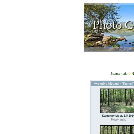
Seznam alb
N
Výsledky hledání - "Kameň
Kamenný Most, 1.5.201
Modrý vrch.