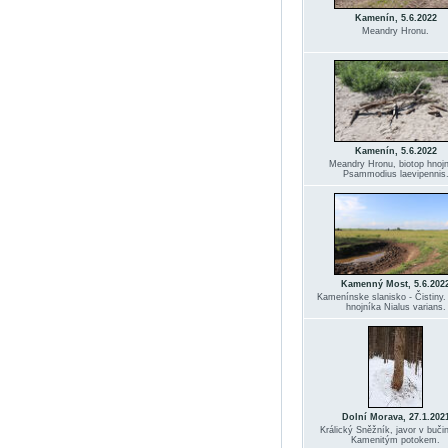
Kamenín, 5.6.2022
Meandry Hronu.
Kamenín, 5.6.2022
Meandry Hronu, biotop hnoj
Psammodius laevipennis
Kamenný Most, 5.6.202
Kamenínske slanisko - Čistiny.
hnojníka Nialus varians.
Dolní Morava, 27.1.202
Králický Sněžník, javor v buči
Kamenitým potokem.