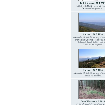
Dolní Morava, 27.1.202
Králický Sněžník, lovecká bo
Kamenitého potoka.
Karpacz, 16.9.2020
Krkonoše, Polední kameny - Slo
Pohled na Chojnik - jedinou 
krkonošskou lokalitu hnojn
Chilothorax paykulli.
Karpacz, 16.9.2020
Krkonoše, Polední kameny - Slo
Pohled na Sněžku.
Dolní Morava, 4.9.2020
Králický Sněžník, smrčina v 