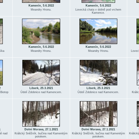
Kamenín, 5.6.2022
Kamenín, 5.6.2022
Meandry Hronu.
Lovecká chata v dolině pod vrchem
Kamence.
Kamenín, 5.6.2022
Kamenín, 5.6.2022
níka
Meandry Hronu.
Meandry Hronu.
Lovec
.
2
Liberk, 25.3.2021
Liberk, 25.3.2021
 Biotop
Údolí Zdobnice nad Kamencem.
Údolí Zdobnice nad Kamencem.
Králi
1
Dolní Morava, 27.1.2021
Dolní Morava, 27.1.2021
ně nad
Králický Sněžník, bučina nad Kamenitým
Králický Sněžník, bučina nad Kamenitým
Králick
potokem.
potokem.