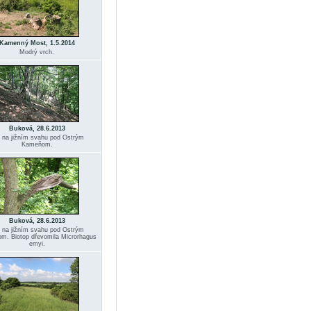
Kamenný Most, 1.5.2014
Modrý vrch.
Buková, 28.6.2013
 na jižním svahu pod Ostrým
Kameňom.
Buková, 28.6.2013
 na jižním svahu pod Ostrým
. Biotop dřevomila Microrhagus
emyi.