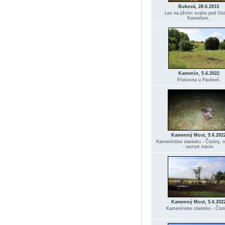
Buková, 28.6.2013
Les na jižním svahu pod Os
Kameňom.
Kamenín, 5.6.2022
Pískovna u Pavlové.
Kamenný Most, 5.6.202
Kamenínske slanisko - Čistiny, n
- osmyk travin.
Kamenný Most, 5.6.202
Kamenínske slanisko - Čisti