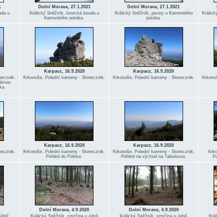
1
Dolní Morava, 27.1.2021
Dolní Morava, 27.1.2021
uda u
Králický Sněžník, lovecká bouda u
Králický Sněžník, javory u Kamenitého
Králick
Kamenitého potoka.
potoka.
Karpacz, 16.9.2020
Karpacz, 16.9.2020
necznik.
Krkonoše, Polední kameny - Slonecznik.
Krkonoše, Polední kameny - Slonecznik.
Krkonoš
známou
íka
Karpacz, 16.9.2020
Karpacz, 16.9.2020
necznik.
Krkonoše, Polední kameny - Slonecznik.
Krkonoše, Polední kameny - Slonecznik.
Krko
Pohled do Polska.
Pohled na východ na Tabulovou.
Po
Dolní Morava, 4.9.2020
Dolní Morava, 4.9.2020
údolí
Králický Sněžník, smrčina v údolí
Králický Sněžník, smrčina v údolí
Král