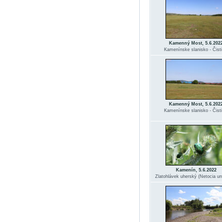
Kamenný Most, 5.6.202
Kamenínske slanisko - Čisti
Kamenný Most, 5.6.202
Kamenínske slanisko - Čisti
Kamenín, 5.6.2022
Zlatohlávek uherský (Netocia un