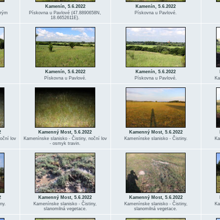
Kamenín, 5.6.2022
Kamenín, 5.6.2022
trým
Pískovna u Pavlové (47.8890658N,
Pískovna u Pavlové.
18.6652611E).
Kamenín, 5.6.2022
Kamenín, 5.6.2022
Pískovna u Pavlové.
Pískovna u Pavlové.
Ka
2
Kamenný Most, 5.6.2022
Kamenný Most, 5.6.2022
oční lov
Kamenínske slanisko - Čistiny, noční lov
Kamenínske slanisko - Čistiny.
Ka
- osmyk travin.
2
Kamenný Most, 5.6.2022
Kamenný Most, 5.6.2022
ny.
Kamenínske slanisko - Čistiny,
Kamenínske slanisko - Čistiny,
Ka
slanomilná vegetace.
slanomilná vegetace.