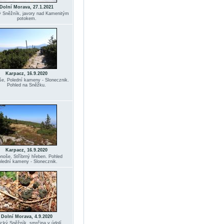
Dolní Morava, 27.1.2021
ý Sněžník, javory nad Kamenitým
potokem.
Karpacz, 16.9.2020
e, Polední kameny - Slonecznik.
Pohled na Sněžku.
Karpacz, 16.9.2020
noše, Stříbrný hřeben. Pohled
lední kameny - Slonecznik.
Dolní Morava, 4.9.2020
ický Sněžník, smrčina v údolí