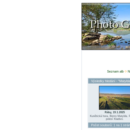
Seznam alb
N
Výsledky hledání - "Matylda
Ráby, 19.1.2025
Kunětická hora, Bistro Matylda. 
polesí Kladivo.
Počet souborů: 1 na 1 strá