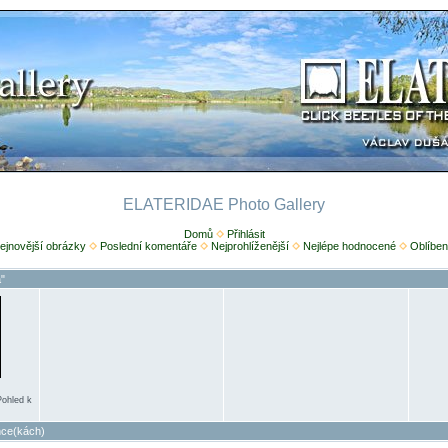
ELATERIDAE Photo Gallery
Domů
Přihlásit
ejnovější obrázky
Poslední komentáře
Nejprohlíženější
Nejlépe hodnocené
Oblíben
"
Pohled k
nce(kách)