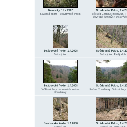
Nasavrky, 18.7.2007
Strádovské Peklo, 1.4.2
Slavická obora - Strádovské Peklo.
Střevlík Carabus intricatus. 
obyvatel listnatých suťových
Strádovské Peklo, 1.4.2008
Strádovské Peklo, 1.4.2
Suťový les.
Suťový les. Padlý dub.
Strádovské Peklo, 1.4.2008
Strádovské Peklo, 1.4.2
Su%ťové lesy na svazích kaňonu
Kaňon Chrudimky. Suťové lesy 
Chrudimky.
Strádovské Peklo, 1.4.2008
Strádovské Peklo, 1.4.2