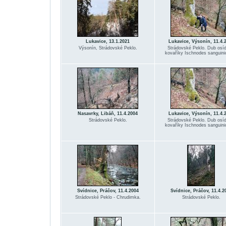
Lukavice, 13.1.2021
Lukavice, Výsonín, 11.4.
Výsonín, Strádovské Peklo.
Strádovské Peklo. Dub osíd
kovaříky Ischnodes sanguinic
Nasavrky, Libáň, 11.4.2004
Lukavice, Výsonín, 11.4.
Strádovské Peklo.
Strádovské Peklo. Dub osíd
kovaříky Ischnodes sanguinic
Svídnice, Práčov, 11.4.2004
Svídnice, Práčov, 11.4.2
Strádovské Peklo - Chrudimka.
Strádovské Peklo.