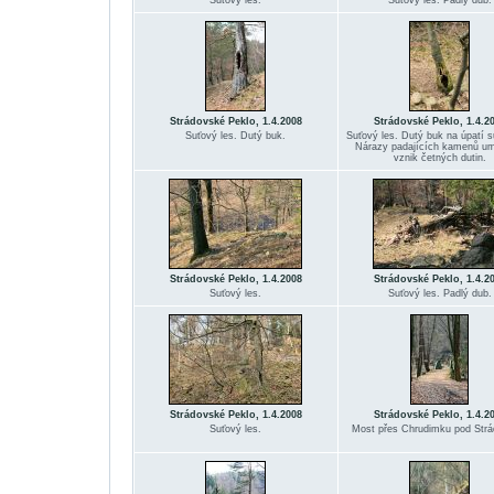
Suťový les.
Suťový les. Padlý dub.
Strádovské Peklo, 1.4.2008
Strádovské Peklo, 1.4.2
Suťový les. Dutý buk.
Suťový les. Dutý buk na úpatí s
Nárazy padajících kamenů um
vznik četných dutin.
Strádovské Peklo, 1.4.2008
Strádovské Peklo, 1.4.2
Suťový les.
Suťový les. Padlý dub.
Strádovské Peklo, 1.4.2008
Strádovské Peklo, 1.4.2
Suťový les.
Most přes Chrudimku pod Str