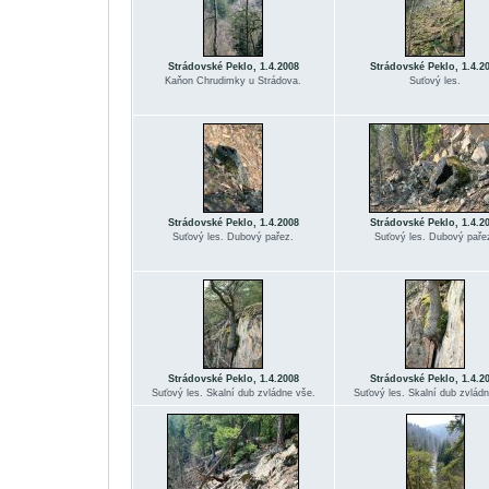
Strádovské Peklo, 1.4.2008
Strádovské Peklo, 1.4.2
Kaňon Chrudimky u Strádova.
Suťový les.
Strádovské Peklo, 1.4.2008
Strádovské Peklo, 1.4.2
Suťový les. Dubový pařez.
Suťový les. Dubový paře
Strádovské Peklo, 1.4.2008
Strádovské Peklo, 1.4.2
Suťový les. Skalní dub zvládne vše.
Suťový les. Skalní dub zvládn