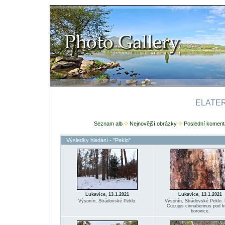
ELATERI
Seznam alb
Nejnovější obrázky
Poslední koment
Výsledky hledání - "Peklo"
Lukavice, 13.1.2021
Lukavice, 13.1.2021
Výsonín, Strádovské Peklo.
Výsonín, Strádovské Peklo. 
Cucujus cinnaberinus pod k
borovice.