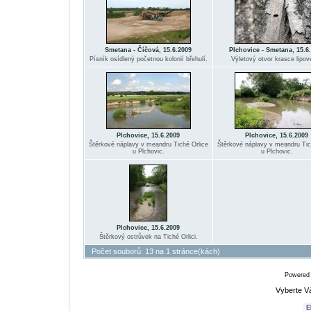
Smetana - Číčová, 15.6.2009
Plchovice - Smetana, 15.6
Písník osídlený početnou kolonií břehulí.
Výletový otvor krasce lipov
Plchovice, 15.6.2009
Plchovice, 15.6.2009
Štěrkové náplavy v meandru Tiché Orlice
Štěrkové náplavy v meandru Tic
u Plchovic.
u Plchovic.
Plchovice, 15.6.2009
Štěrkový ostrůvek na Tiché Orlici.
Počet souborů: 13 na 1 stránce(kách)
Powered
Vyberte V