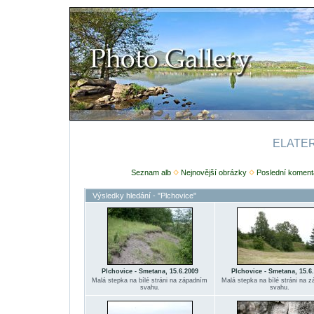
ELATERI
Seznam alb
Nejnovější obrázky
Poslední koment
Výsledky hledání - "Plchovice"
Plchovice - Smetana, 15.6.2009
Plchovice - Smetana, 15.6
Malá stepka na bílé stráni na západním
Malá stepka na bílé stráni na 
svahu.
svahu.