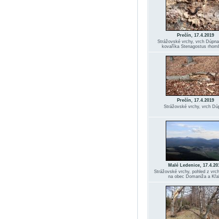
Prečín, 17.4.2019
Strážovské vrchy, vrch Dúpna
kovaříka Stenagostus rhom
Prečín, 17.4.2019
Strážovské vrchy, vrch Dú
Malé Ledenice, 17.4.20
Strážovské vrchy, pohled z vr
na obec Domaniža a Kľa