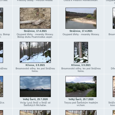
ch bud.
Friesovy boudy - Penzion Andula.
Cesta k Předním Rennerovkám.
Osypané
Strážnice, 17.4.2021
Strážnice, 17.4.2021
y. Biotop
Osypané břehy - meandry Moravy.
Osypané břehy - meandry Moravy.
Broum
r.
Biotop druhu Psammodius asper.
Křinice, 3.9.2021
Křinice, 3.9.2021
trážnou
Broumovské stěny, les pod Strážnou
Broumovské stěny, les pod Strážnou
Děv
horou.
horou.
Veľký Šariš, 29.7.2020
Veľký Šariš, 29.7.2020
ážce.
Vrchy Lysá Stráž a Stráž od
Torysa pod Šarišským hradným
Stráž
Šarišských Michaľan.
vrchom.
kov