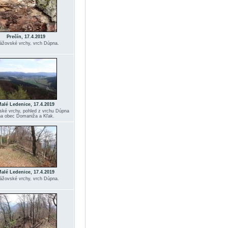
Prečín, 17.4.2019
ážovské vrchy, vrch Dúpna.
alé Ledenice, 17.4.2019
ské vrchy, pohled z vrchu Dúpna
na obec Domaniža a Kľak.
alé Ledenice, 17.4.2019
ážovské vrchy, vrch Dúpna.