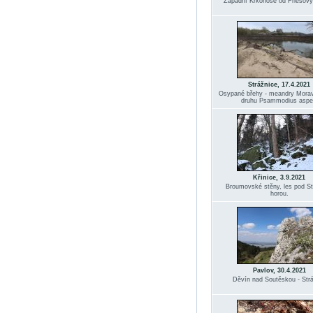
Západní Krkonoše od Friesový
Strážnice, 17.4.2021
Osypané břehy - meandry Morav
druhu Psammodius aspe
Křinice, 3.9.2021
Broumovské stěny, les pod S
horou.
Pavlov, 30.4.2021
Děvín nad Soutěskou - Str