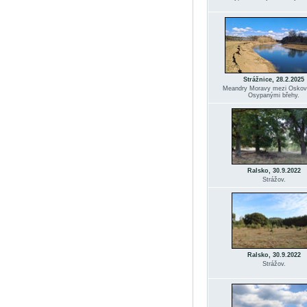
Strážnice, 28.2.2025
Meandry Moravy mezi Osko
Osypanými břehy.
Ralsko, 30.9.2022
Strážov.
Ralsko, 30.9.2022
Strážov.