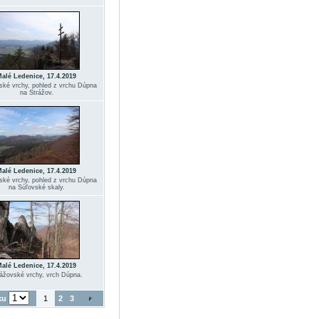
alé Ledenice, 17.4.2019
ské vrchy, pohled z vrchu Dúpna
na Strážov.
alé Ledenice, 17.4.2019
ské vrchy, pohled z vrchu Dúpna
na Súľovské skaly.
alé Ledenice, 17.4.2019
ážovské vrchy, vrch Dúpna.
ku
1
2
3