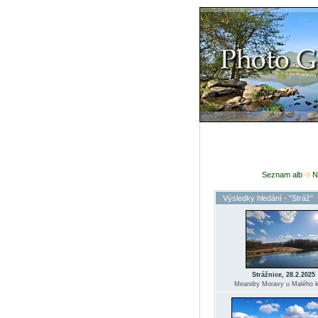
Seznam alb
N
Výsledky hledání - "Stráž"
Strážnice, 28.2.2025
Meandry Moravy u Malého k