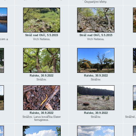
Osypanými břehy.
Stráž nad Ohří, 5.5.2015
Stráž nad Ohří, 5.5.2015
vcem a
Vrch Nebesa.
Vrch Nebesa.
Ralsko, 30.9.2022
Ralsko, 30.9.2022
Strážov.
Strážov.
Ralsko, 30.9.2022
Ralsko, 30.9.2022
Strážov. Larva kovaříka Elater
Strážov.
Strážné,
ferrugineus.