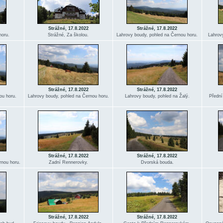
Strážné, 17.8.2022
Strážné, 17.8.2022
horu.
Strážné, Za školou.
Lahrovy boudy, pohled na Černou horu.
Lahrov
Strážné, 17.8.2022
Strážné, 17.8.2022
ou horu.
Lahrovy boudy, pohled na Černou horu.
Lahrovy boudy, pohled na Žalý.
Přední
Strážné, 17.8.2022
Strážné, 17.8.2022
rnou horu.
Zadní Rennerovky.
Dvorská bouda.
Strážné, 17.8.2022
Strážné, 17.8.2022