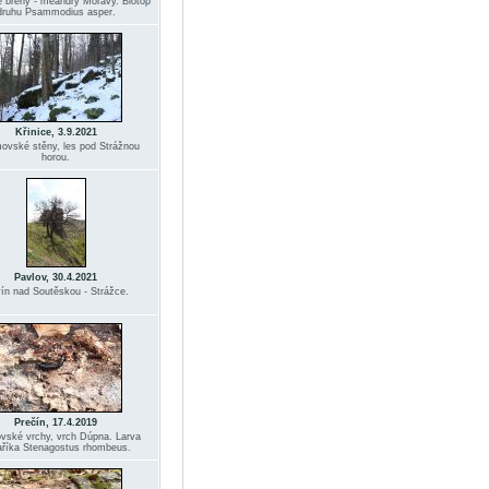
 břehy - meandry Moravy. Biotop
druhu Psammodius asper.
Křinice, 3.9.2021
ovské stěny, les pod Strážnou
horou.
Pavlov, 30.4.2021
ín nad Soutěskou - Strážce.
Prečín, 17.4.2019
ovské vrchy, vrch Dúpna. Larva
aříka Stenagostus rhombeus.