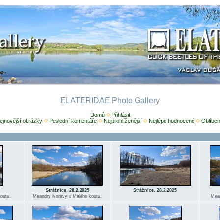
ELATERIDAE Photo Gallery
Domů
Přihlásit
ejnovější obrázky
Poslední komentáře
Nejprohlíženější
Nejlépe hodnocené
Oblíben
Strážnice, 28.2.2025
Strážnice, 28.2.2025
outu.
Meandry Moravy u Malého koutu.
Mean