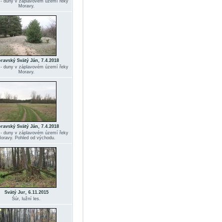
 - duny v záplavovém území řeky
Moravy.
ravský Svätý Ján, 7.4.2018
 - duny v záplavovém území řeky
Moravy.
ravský Svätý Ján, 7.4.2018
 - duny v záplavovém území řeky
oravy. Pohled od východu.
Svätý Jur, 6.11.2015
Śúr, lužní les.