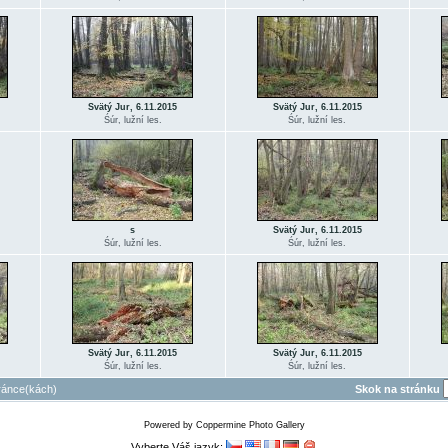
Svätý Jur, 6.11.2015
Svätý Jur, 6.11.2015
Śúr, lužní les.
Śúr, lužní les.
s
Svätý Jur, 6.11.2015
Śúr, lužní les.
Śúr, lužní les.
Svätý Jur, 6.11.2015
Svätý Jur, 6.11.2015
Śúr, lužní les.
Śúr, lužní les.
ránce(kách)
Skok na stránku
Powered by
Coppermine Photo Gallery
Vyberte Váš jazyk: