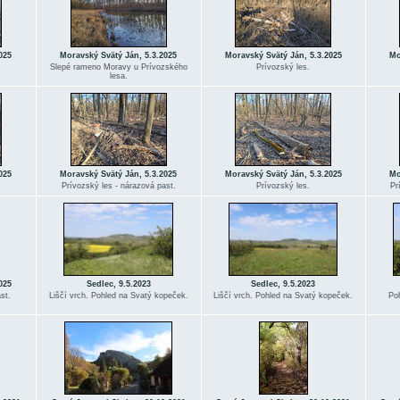
025
Moravský Svätý Ján, 5.3.2025
Moravský Svätý Ján, 5.3.2025
Mo
Slepé rameno Moravy u Prívozského
Prívozský les.
lesa.
025
Moravský Svätý Ján, 5.3.2025
Moravský Svätý Ján, 5.3.2025
Mo
Prívozský les - nárazová past.
Prívozský les.
Pr
025
Sedlec, 9.5.2023
Sedlec, 9.5.2023
st.
Liščí vrch. Pohled na Svatý kopeček.
Liščí vrch. Pohled na Svatý kopeček.
Poh