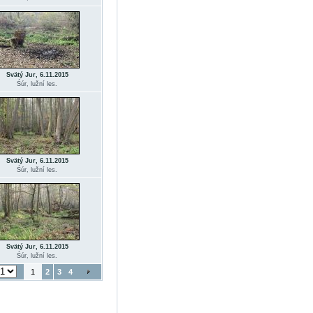
Svätý Jur, 6.11.2015
Śúr, lužní les.
Svätý Jur, 6.11.2015
Śúr, lužní les.
Svätý Jur, 6.11.2015
Śúr, lužní les.
1
2
3
4