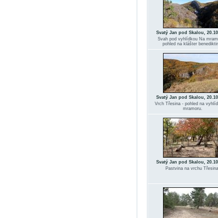
Svatý Jan pod Skalou, 20.10
Svah pod vyhlídkou Na mram
pohled na klášter benedikti
Svatý Jan pod Skalou, 20.10
Vrch Třesina - pohled na vyhlí
mramoru.
Svatý Jan pod Skalou, 20.10
Pastvina na vrchu Třesina