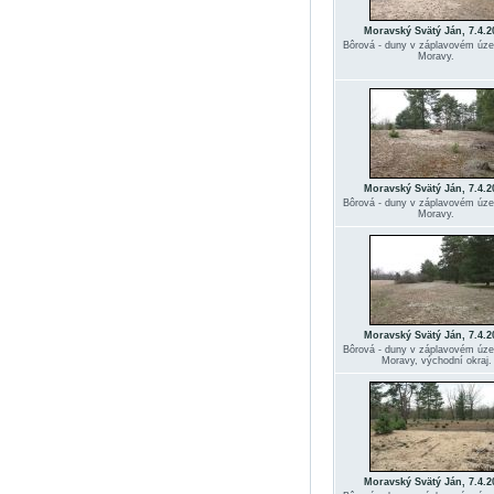
Moravský Svätý Ján, 7.4.2
Bôrová - duny v záplavovém úz
Moravy.
Moravský Svätý Ján, 7.4.2
Bôrová - duny v záplavovém úz
Moravy.
Moravský Svätý Ján, 7.4.2
Bôrová - duny v záplavovém úz
Moravy, východní okraj.
Moravský Svätý Ján, 7.4.2