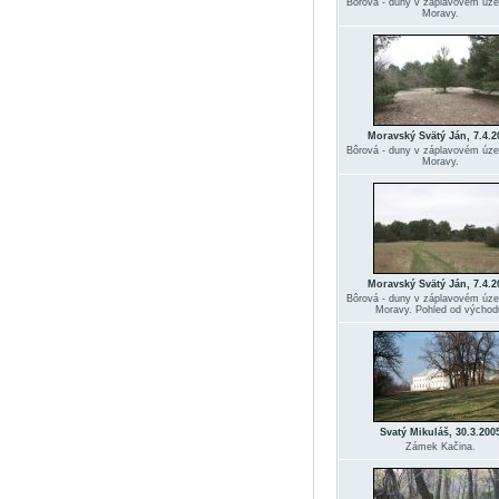
Bôrová - duny v záplavovém úz
Moravy.
Moravský Svätý Ján, 7.4.2
Bôrová - duny v záplavovém úz
Moravy.
Moravský Svätý Ján, 7.4.2
Bôrová - duny v záplavovém úz
Moravy. Pohled od východ
Svatý Mikuláš, 30.3.200
Zámek Kačina.