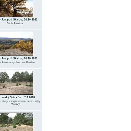
ý Jan pod Skalou, 20.10.2021
Vrch Třesina.
ý Jan pod Skalou, 20.10.2021
h Třesina - pohled na Hostim.
ravský Svätý Ján, 7.4.2018
 - duny v záplavovém území řeky
Moravy.