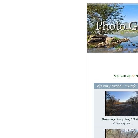
Seznam alb
N
Výsledky hledání - "Svätý"
Moravský Svätý Ján, 5.3.2
Prívozský les.