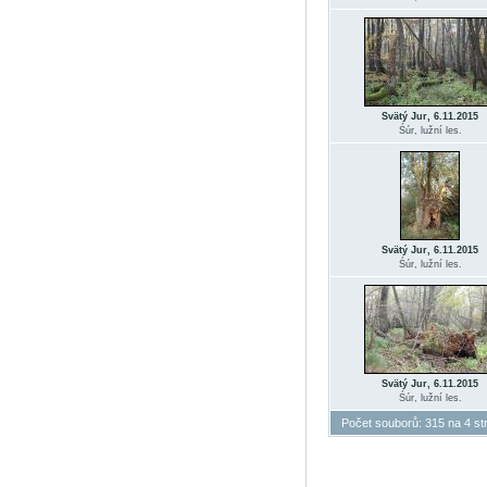
Svätý Jur, 6.11.2015
Śúr, lužní les.
Svätý Jur, 6.11.2015
Śúr, lužní les.
Svätý Jur, 6.11.2015
Śúr, lužní les.
Počet souborů: 315 na 4 st