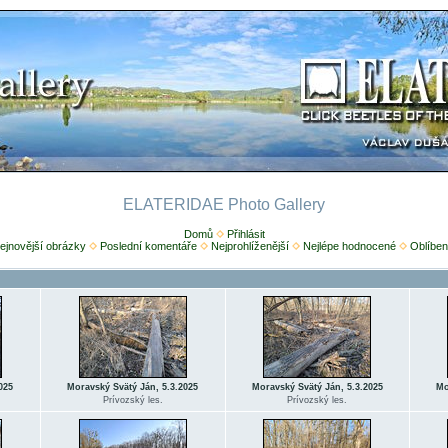
ELATERIDAE Photo Gallery
Domů
Přihlásit
ejnovější obrázky
Poslední komentáře
Nejprohlíženější
Nejlépe hodnocené
Oblíben
025
Moravský Svätý Ján, 5.3.2025
Moravský Svätý Ján, 5.3.2025
Mo
Prívozský les.
Prívozský les.