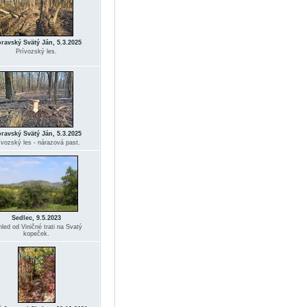
ravský Svätý Ján, 5.3.2025
Prívozský les.
ravský Svätý Ján, 5.3.2025
ívozský les - nárazová past.
Sedlec, 9.5.2023
led od Viničné trati na Svatý
kopeček.