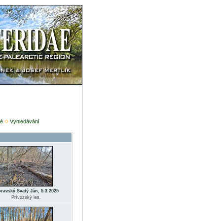
é
Vyhledávání
ravský Svätý Ján, 5.3.2025
Prívozský les.