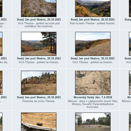
.2021
Svatý Jan pod Skalou, 20.10.2021
Svatý Jan pod Skalou, 20.10.2021
Svat
oru -
Vrch Třesina - pohled na svah pod
Pod vrchem Třesina - pohled Hostim.
nů.
vyhlídkou Na mramoru.
.2021
Svatý Jan pod Skalou, 20.10.2021
Svatý Jan pod Skalou, 20.10.2021
Svat
dku Na
Vrch Třesina - pohled na Hostim.
Vrch Třesina - pohled na Hostim.
Vrc
.2021
Svatý Jan pod Skalou, 20.10.2021
Moravský Svätý Ján, 7.4.2018
Mo
.
Pastvina na vrchu Třesina.
Bôrová - duny v záplavovém území řeky
Bôrová
Moravy. Kovařík Paracardiophorus
musculus.