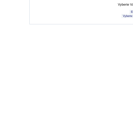
Vyberte V