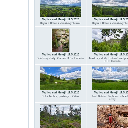
Teplice nad Metují, 17.5.2025
Teplice nad Metují, 17.5.2
Hejda a Ostaš z Jiráskových skal.
Hejda a Ostaš z Jiráskových 
Teplice nad Metují, 17.5.2025
Teplice nad Metují, 17.5.2
Jiráskovy skály. Pramen U Sv. Huberta.
Jiráskovy skály. Holoseč nad p
U Sv. Huberta.
Teplice nad Metují, 17.5.2025
Teplice nad Metují, 17.5.2
Dolní Teplice, pastviny u Zátiší.
Nad Dolními Teplicemi u Mac
cesty.