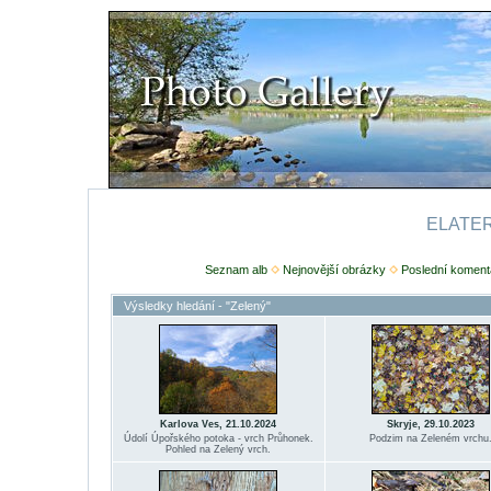
ELATERI
Seznam alb
Nejnovější obrázky
Poslední koment
Výsledky hledání - "Zelený"
Karlova Ves, 21.10.2024
Skryje, 29.10.2023
Údolí Úpořského potoka - vrch Průhonek.
Podzim na Zeleném vrchu
Pohled na Zelený vrch.