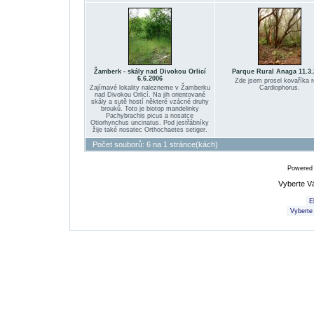
Žamberk - skály nad Divokou Orlicí
Parque Rural Anaga 11.3.
6.6.2006
Zde jsem prosel kovaříka 
Zajímavé lokality nalezneme v Žamberku
Cardiophorus.
nad Divokou Orlicí. Na jih orientované
skály a sutě hostí některé vzácné druhy
brouků. Toto je biotop mandelinky
Pachybrachis picus a nosatce
Otiorhynchus uncinatus. Pod jestřábníky
žije také nosatec Orthochaetes setiger.
Počet souborů: 6 na 1 stránce(kách)
Powered
Vyberte V