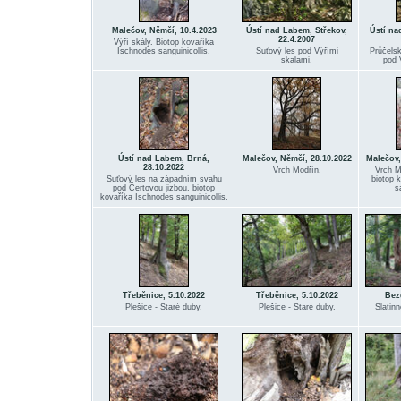
Malečov, Němčí, 10.4.2023
Ústí nad Labem, Střekov,
Ústí na
22.4.2007
Výří skály. Biotop kovaříka
Ischnodes sanguinicollis.
Suťový les pod Výřími
Průčelsk
skalami.
pod 
Ústí nad Labem, Brná,
Malečov, Němčí, 28.10.2022
Malečov,
28.10.2022
Vrch Modřín.
Vrch M
Suťový les na západním svahu
biotop 
pod Čertovou jizbou. biotop
s
kovaříka Ischnodes sanguinicollis.
Třeběnice, 5.10.2022
Třeběnice, 5.10.2022
Bez
Plešice - Staré duby.
Plešice - Staré duby.
Slatin