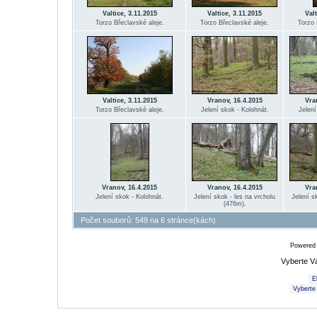
Valtice, 3.11.2015
Valtice, 3.11.2015
Val
Torzo Břeclavské aleje.
Torzo Břeclavské aleje.
Torzo 
Valtice, 3.11.2015
Vranov, 16.4.2015
Vra
Torzo Břeclavské aleje.
Jelení skok - Kolohnát.
Jelení
Vranov, 16.4.2015
Vranov, 16.4.2015
Vra
Jelení skok - Kolohnát.
Jelení skok - les na vrcholu
Jelení s
(476m).
Počet souborů: 549 na 6 stránce(kách)
Powered
Vyberte V