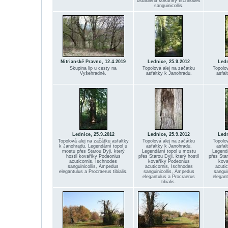
osdídlená kovaříky Ischnodes
sanguinicollis.
Nitrianské Pravno, 12.4.2019
Lednice, 25.9.2012
Ledn
Skupina lip u cesty na
Topolová alej na začátku
Topolo
Vyšehradné.
asfaltky k Janohradu.
asfal
Lednice, 25.9.2012
Lednice, 25.9.2012
Ledn
Topolová alej na začátku asfaltky
Topolová alej na začátku
Topolo
k Janohradu. Legendární topol u
asfaltky k Janohradu.
asfal
mostu přes Starou Dyji, který
Legendární topol u mostu
Legendá
hostil kovaříky Podeonius
přes Starou Dyji, který hostil
přes Star
acuticornis, Ischnodes
kovaříky Podeonius
kova
sanguinicollis, Ampedus
acuticornis, Ischnodes
acuti
elegantulus a Procraerus tibialis.
sanguinicollis, Ampedus
sangui
elegantulus a Procraerus
elegan
tibialis.