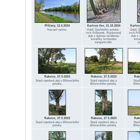
Píšťany, 12.4.2024
Karlova Ves, 21.10.2024
Karlov
Havraní ostrov.
Údolí Úpořského potoka -
Údolí Ú
vrch Průhonek. Rozlomený
vrch Pr
dub s dutinou osídlenou
dub s 
kovaříky Ischnodes
kova
sanguinicollis.
s
Rakvice, 27.5.2023
Rakvice, 27.5.2023
Rakv
Stará topolová alej u Bíloveckého
Stará topolová alej u
Stará
potoka.
Bíloveckého potoka.
Bílo
Rakvice, 27.5.2023
Rakvice, 27.5.2023
Rakv
Stará topolová alej u Bíloveckého
Stará topolová alej u
Stará
potoka.
Bíloveckého potoka.
Bílo