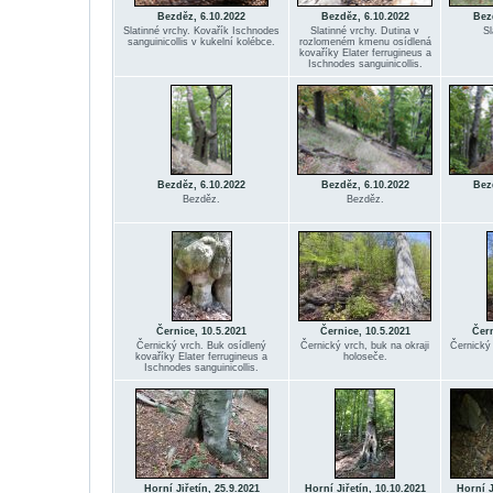
Bezděz, 6.10.2022
Bezděz, 6.10.2022
Bez
Slatinné vrchy. Kovařík Ischnodes
Slatinné vrchy. Dutina v
Sl
sanguinicollis v kukelní kolébce.
rozlomeném kmenu osídlená
kovaříky Elater ferrugineus a
Ischnodes sanguinicollis.
Bezděz, 6.10.2022
Bezděz, 6.10.2022
Bez
Bezděz.
Bezděz.
Černice, 10.5.2021
Černice, 10.5.2021
Čern
Černický vrch. Buk osídlený
Černický vrch, buk na okraji
Černický 
kovaříky Elater ferrugineus a
holoseče.
Ischnodes sanguinicollis.
Horní Jiřetín, 25.9.2021
Horní Jiřetín, 10.10.2021
Horní J