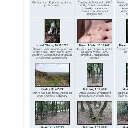
Černice, vrch Kapucín - prales na
Černice, vrch Kapucín, Liščí
Černice,
jižním svahu.
skály. Dutá lípa osídlená
skály. D
kovaříky Limoniscus
kova
violaceus a Ischnodes
viola
sanguinicollis.
s
Horní Jiřetín, 10.10.2021
Horní Jiřetín, 10.10.2021
Horní J
Černice, vrch Kapucín, prales na
Černice, vrch Kapucín, prales
Černice, 
jižním svahu. Dutý buk osídlený
na jižním svahu. Larvy
na 
kovaříky Crepidophorus mutilatus
kovaříka Crepidophorus
a Ischnodes sanguinicollis.
mutilatus.
Pavlov, 30.4.2021
Mikulov, 17.8.2020
Miku
Děvín nad Soutěskou. Pohled na
Obora Bulhary, výmladková
Obora B
obory Klentnice a Bulhary.
doubrava u Vysokého rohu.
doubrav
Mikulov, 17.8.2020
Mikulov, 17.8.2020
Miku