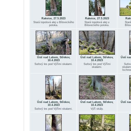
Rakvice, 27.5.2023
Rakvice, 27.5.2023
Rakv
Stará topolová alej u Bíloveckého
Stará topolová alej u
Stará
potoka.
Bíloveckého potoka.
Bílo
Ústí nad Labem, Střekov,
Ústí nad Labem, Střekov,
Ústí na
10.4.2023
10.4.2023
Suťový les pod Výřími skalami.
Suťový les pod Výřími
Suťov
skalami.
skalam
Ischnod
Ústí nad Labem, Střekov,
Ústí nad Labem, Střekov,
Ústí na
10.4.2023
10.4.2023
Suťový les pod Výřími skalami.
Výří skály.