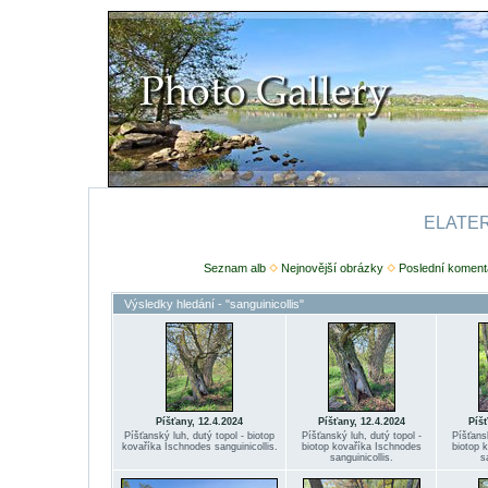
ELATERI
Seznam alb
Nejnovější obrázky
Poslední koment
Výsledky hledání - "sanguinicollis"
Píšťany, 12.4.2024
Píšťany, 12.4.2024
Píšť
Píšťanský luh, dutý topol - biotop
Píšťanský luh, dutý topol -
Píšťansk
kovaříka Ischnodes sanguinicollis.
biotop kovaříka Ischnodes
biotop 
sanguinicollis.
s