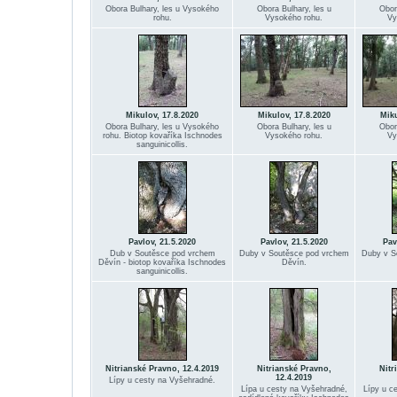
Obora Bulhary, les u Vysokého
Obora Bulhary, les u
Obor
rohu.
Vysokého rohu.
Vy
Mikulov, 17.8.2020
Mikulov, 17.8.2020
Miku
Obora Bulhary, les u Vysokého
Obora Bulhary, les u
Obor
rohu. Biotop kovaříka Ischnodes
Vysokého rohu.
Vy
sanguinicollis.
Pavlov, 21.5.2020
Pavlov, 21.5.2020
Pav
Dub v Soutěsce pod vrchem
Duby v Soutěsce pod vrchem
Duby v S
Děvín - biotop kovaříka Ischnodes
Děvín.
sanguinicollis.
Nitrianské Pravno, 12.4.2019
Nitrianské Pravno,
Nitr
12.4.2019
Lípy u cesty na Vyšehradné.
Lípa u cesty na Vyšehradné,
Lípy u c