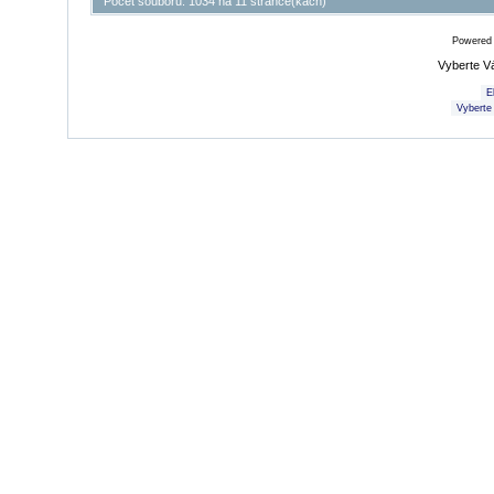
Počet souborů: 1034 na 11 stránce(kách)
Powered
Vyberte V