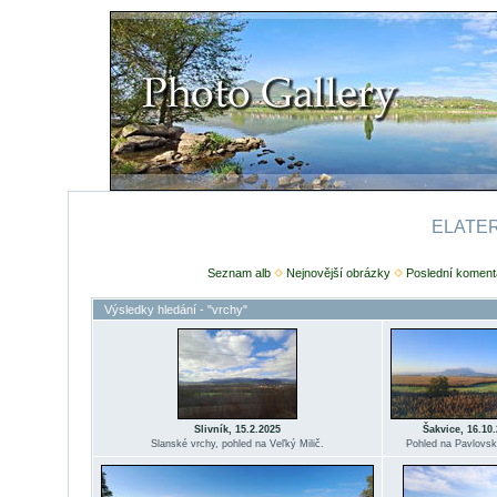
ELATERI
Seznam alb
Nejnovější obrázky
Poslední koment
Výsledky hledání - "vrchy"
Slivník, 15.2.2025
Šakvice, 16.10
Slanské vrchy, pohled na Veľký Milič.
Pohled na Pavlovsk