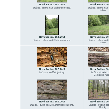
Nová Sedlica, 10.5.2014
Nová Sedlica, 10
Stužica, polana nad Stužickou riekou.
Stužica, polana nad 
riekou.
Nová Sedlica, 10.5.2014
Nová Sedlica, 10
Stužica, polana nad Stužickou riekou.
Stužica, polana nad 
riekou.
Nová Sedlica, 10.5.2014
Nová Sedlica, 10
Stužica - roháček jedlový.
Stužica - kukla k
Denticollis rub
Nová Sedlica, 10.5.2014
Nová Sedlica, 10
Stužica - kukla kovaříka Denticollis rubens.
Stužica - bučina po
Hrúbky.