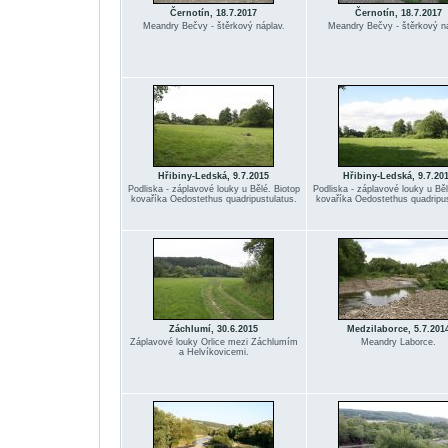
Černotín, 18.7.2017
Černotín, 18.7.2017
Meandry Bečvy - štěrkový náplav.
Meandry Bečvy - štěrkový ná
Hřibiny-Ledská, 9.7.2015
Hřibiny-Ledská, 9.7.20
Podliska - záplavové louky u Bělé. Biotop
Podliska - záplavové louky u Běl
kovaříka Oedostethus quadripustulatus.
kovaříka Oedostethus quadripus
Záchlumí, 30.6.2015
Medzilaborce, 5.7.201
Záplavové louky Orlice mezi Záchlumím
Meandry Laborce.
a Helvíkovicemi.