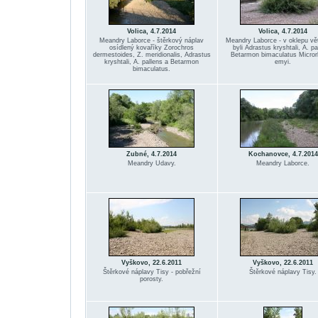
Volica, 4.7.2014
Volica, 4.7.2014
Meandry Laborce - štěrkový náplav
Meandry Laborce - v oklepu vě
osídlený kovaříky Zorochros
byli Adrastus kryshtali, A. pa
dermestoides, Z. meridionalis, Adrastus
Betarmon bimaculatus Micro
kryshtali, A. pallens a Betarmon
emyi.
bimaculatus.
Zubné, 4.7.2014
Kochanovce, 4.7.2014
Meandry Udavy.
Meandry Laborce.
Vyškovo, 22.6.2011
Vyškovo, 22.6.2011
Štěrkové náplavy Tisy - pobřežní
Štěrkové náplavy Tisy.
porosty.