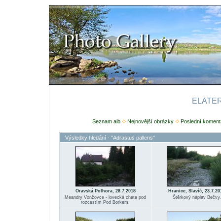
ELATERI
Seznam alb
Nejnovější obrázky
Poslední koment
Výsledky hledání - "Adrastus pallens"
Oravská Polhora, 28.7.2018
Hranice, Slavíč, 23.7.20
Meandry Vonžovce - lovecká chata pod
Štěrkový náplav Bečvy.
rozcestím Pod Borkem.