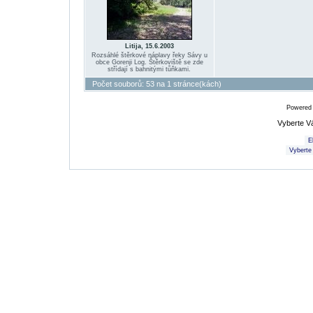
Litija, 15.6.2003
Rozsáhlé štěrkové náplavy řeky Sávy u
obce Gorenji Log. Štěrkoviště se zde
střídají s bahnitými tůňkami.
Počet souborů: 53 na 1 stránce(kách)
Powered
Vyberte V