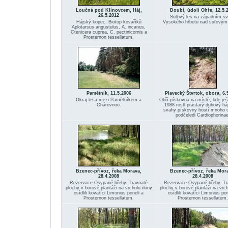
Loučná pod Klínovcem, Háj,
Doubí, údolí Ohře, 12.5.
26.5.2012
Suťový les na západním s
Hájský kopec. Biotop kovaříků
Vysokého hřbetu nad suťovým
Aplotarsus angustulus, A. incanus,
Ctenicera cuprea, C. pectinicornis a
Prosternon tessellatum.
Pamětník, 11.5.2006
Plavecký Štvrtok, obora, 6.
Okraj lesa mezi Pamětníkem a
Obří pískovna na místě, kde ješ
Chárovnou.
1988 rostl prastarý dubový háj
svahy pískovny hostí mnoho 
podčeledi Cardiophorinae
Bzenec-přívoz, řeka Morava,
Bzenec-přívoz, řeka Mor
28.4.2008
28.4.2008
Rezervace Osypané břehy. Travnaté
Rezervace Osypané břehy. Tr
plochy v borové plantáži na vrcholu duny
plochy v borové plantáži na vrc
osídlili kovaříci Limonius poneli a
osídlili kovaříci Limonius pon
Prosternon tessellatum.
Prosternon tessellatum.