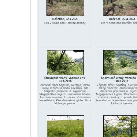
Bořetice, 22.4.2023
Bořetice, 22.4.2023
Les v sedle pod Horními ochozy.
Les v sedle pod Horními oc
Štiavnické vrchy, Voznica env.,
Štiavnické vrchy, Voznica 
18.5.2015
18.5.2015
Západní hřbet Kojatína. Kvetoucí hlohy
Západní hřbet Kojatína. Kvetou
lákají množství druhů kovaříků, zde
lákají množství druhů kovařík
Ampedus pomorum,A. nigerrimus,
Ampedus pomorum,A. nigerr
Megapenthes lugens, Procraerus tibialis,
Megapenthes lugens, Procraerus 
Limonius minutus, L. poneli, Prosternon
Limonius minutus, L. poneli, Pr
tessellatum, Pseudanostirus globicollis a
tessellatum, Pseudanostirus glob
Idolus picipennis.
Idolus picipennis.