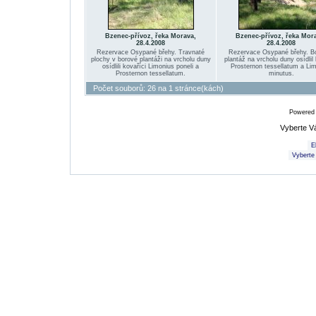
Bzenec-přívoz, řeka Morava,
Bzenec-přívoz, řeka Mor
28.4.2008
28.4.2008
Rezervace Osypané břehy. Travnaté
Rezervace Osypané břehy. B
plochy v borové plantáži na vrcholu duny
plantáž na vrcholu duny osídlil 
osídlili kovaříci Limonius poneli a
Prosternon tessellatum a Li
Prosternon tessellatum.
minutus.
Počet souborů: 26 na 1 stránce(kách)
Powered
Vyberte V