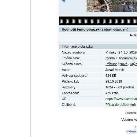
Hodnotit tento obrázek
(žádné hodnocení)
Rollo
Informace o obrázku
Název souboru:
Pritluky_27_10_2019
Jméno alba:
mertlik
/
Jihomoravsk
Klíčová slova:
Přítluky
/
Nové
/
Mlý
Autor:
Josef Mertlik
Velikost souboru:
534 KB
Přidáno kdy:
29.10.2019
Rozměry:
1024 x 683 pixelelů
Zobrazeno:
475 krát
URL:
https://www.elaterid
Oblíbené:
Přidat do oblíbených
Powered
Vyberte V