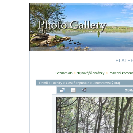
ELATERI
Seznam alb
Nejnovější obrázky
Poslední koment
Domů
>
Lokality
>
Česká republika
>
Jihomoravský kraj
OBRÁ