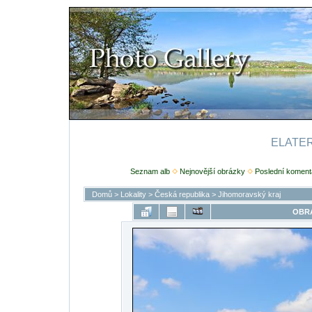
ELATERI
Seznam alb
Nejnovější obrázky
Poslední koment
Domů
>
Lokality
>
Česká republika
>
Jihomoravský kraj
OBRÁ