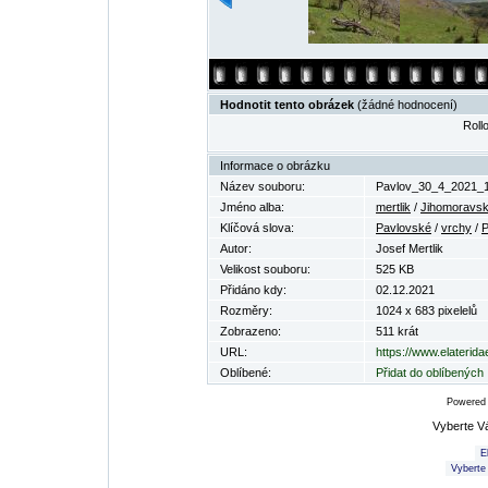
Hodnotit tento obrázek
(žádné hodnocení)
Rollo
Informace o obrázku
Název souboru:
Pavlov_30_4_2021_1
Jméno alba:
mertlik
/
Jihomoravsk
Klíčová slova:
Pavlovské
/
vrchy
/
P
Autor:
Josef Mertlik
Velikost souboru:
525 KB
Přidáno kdy:
02.12.2021
Rozměry:
1024 x 683 pixelelů
Zobrazeno:
511 krát
URL:
https://www.elaterid
Oblíbené:
Přidat do oblíbených
Powered
Vyberte V