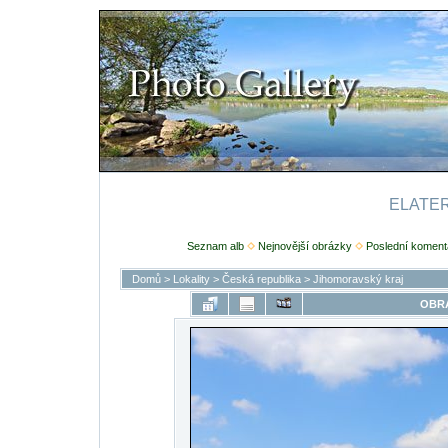
ELATERI
Seznam alb
Nejnovější obrázky
Poslední koment
Domů
>
Lokality
>
Česká republika
>
Jihomoravský kraj
OBRÁ