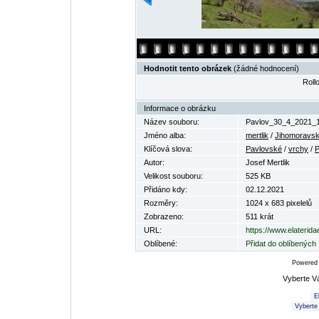
Hodnotit tento obrázek
(žádné hodnocení)
Rollo
Informace o obrázku
Název souboru:
Pavlov_30_4_2021_1
Jméno alba:
mertlik
/
Jihomoravsk
Klíčová slova:
Pavlovské
/
vrchy
/
P
Autor:
Josef Mertlik
Velikost souboru:
525 KB
Přidáno kdy:
02.12.2021
Rozměry:
1024 x 683 pixelelů
Zobrazeno:
511 krát
URL:
https://www.elaterid
Oblíbené:
Přidat do oblíbených
Powered
Vyberte V