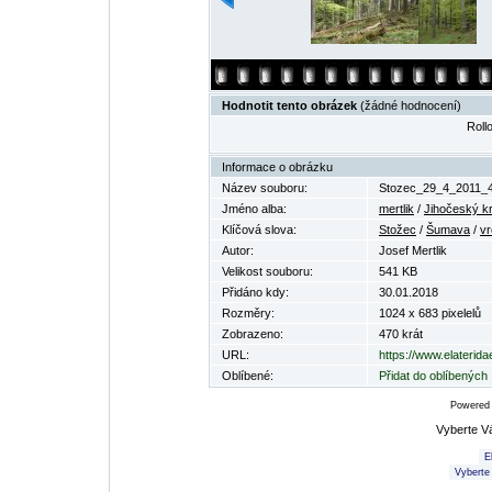
Hodnotit tento obrázek
(žádné hodnocení)
Rollo
Informace o obrázku
Název souboru:
Stozec_29_4_2011_4
Jméno alba:
mertlik
/
Jihočeský kr
Klíčová slova:
Stožec
/
Šumava
/
vr
Autor:
Josef Mertlik
Velikost souboru:
541 KB
Přidáno kdy:
30.01.2018
Rozměry:
1024 x 683 pixelelů
Zobrazeno:
470 krát
URL:
https://www.elaterid
Oblíbené:
Přidat do oblíbených
Powered
Vyberte V