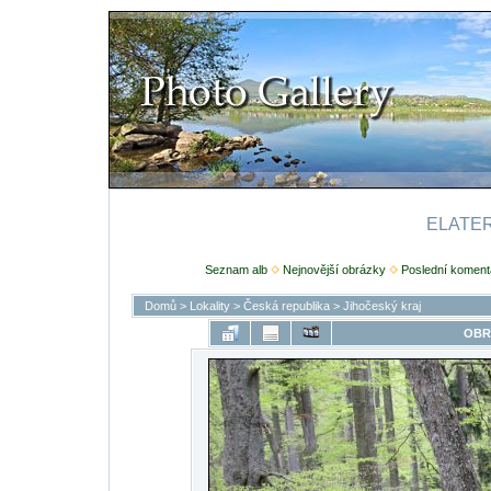
ELATERI
Seznam alb
Nejnovější obrázky
Poslední koment
Domů
>
Lokality
>
Česká republika
>
Jihočeský kraj
OBR