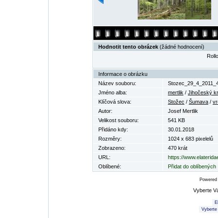
Hodnotit tento obrázek
(žádné hodnocení)
Rollo
Informace o obrázku
Název souboru:
Stozec_29_4_2011_4
Jméno alba:
mertlik
/
Jihočeský kr
Klíčová slova:
Stožec
/
Šumava
/
vr
Autor:
Josef Mertlik
Velikost souboru:
541 KB
Přidáno kdy:
30.01.2018
Rozměry:
1024 x 683 pixelelů
Zobrazeno:
470 krát
URL:
https://www.elaterid
Oblíbené:
Přidat do oblíbených
Powered
Vyberte V