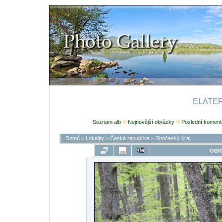
ELATERI
Seznam alb
Nejnovější obrázky
Poslední koment
Domů
>
Lokality
>
Česká republika
>
Jihočeský kraj
OBR