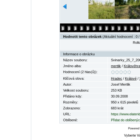
Hodnotit tento obrázek
(Aktuální hodnocení : 0 /
Rollo
Informace o obrázku
Název souboru:
Svinarky_25_7_20
Jméno alba:
mertlik
/
Královéhra
Hodnocení (2 hlas(ů)):
Klíčová slova:
Hradec
/
Králové
/
Autor:
Josef Mertlik
Velikost souboru:
253 KB
Přidáno kdy:
30.09.2008
Rozměry:
950 x 615 pixelelů
Zobrazeno:
683 krát
URL:
https://www.elater
Oblíbené:
Přidat do oblíbený
Powered
Vyberte V