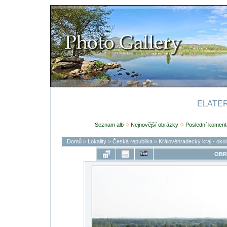
ELATERI
Seznam alb
Nejnovější obrázky
Poslední koment
Domů
>
Lokality
>
Česká republika
>
Královéhradecký kraj - oko
OBR