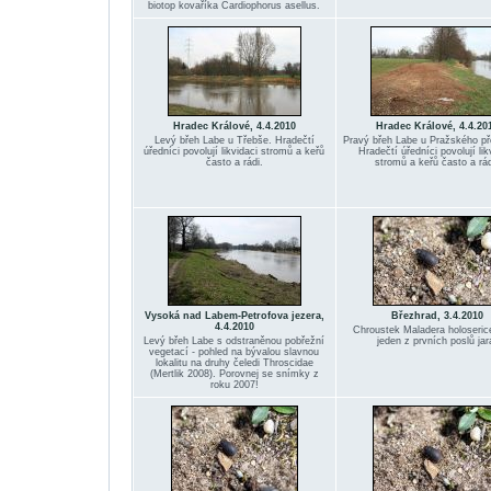
biotop kovaříka Cardiophorus asellus.
Hradec Králové, 4.4.2010
Hradec Králové, 4.4.20
Levý břeh Labe u Třebše. Hradečtí
Pravý břeh Labe u Pražského př
úředníci povolují likvidaci stromů a keřů
Hradečtí úředníci povolují lik
často a rádi.
stromů a keřů často a rád
Vysoká nad Labem-Petrofova jezera,
Březhrad, 3.4.2010
4.4.2010
Chroustek Maladera holoseric
Levý břeh Labe s odstraněnou pobřežní
jeden z prvních poslů jar
vegetací - pohled na bývalou slavnou
lokalitu na druhy čeledi Throscidae
(Mertlik 2008). Porovnej se snímky z
roku 2007!