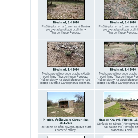
Březhrad, 3.4.2010
Březhrad, 3.4.2010
Písčité plochy na území zamýšleném
Písčité plochy na území zam
pro výstavbu skladů oceli firmy
pro výstavbu skladů oceli f
ThyssenKrupp Ferrosta.
ThyssenKrupp Ferrosta
Březhrad, 3.4.2010
Březhrad, 3.4.2010
Plocha pro plánovanou stavbu skladů
Plocha pro plánovanou stavbu
oceli firmy ThyssenKrupp Ferrosta.
oceli firmy ThyssenKrupp Fer
Písčité plochy na okraji březového háje -
Písčité plochy na okraji březové
biotop kovaříka Cardiophorus erichsoni.
biotop kovaříka Cardiophorus er
Piletice, třešňovka u Okrouhlíku,
Hradec Králové, Piletice, 18
18.4.2010
Obrázek ze zákulisí Fimfrlového
Tak takhle se nám povedla oprava staré
- tak takhle milí Fimfrlíci c
zborcené střílny.
hradeckou zeleň...