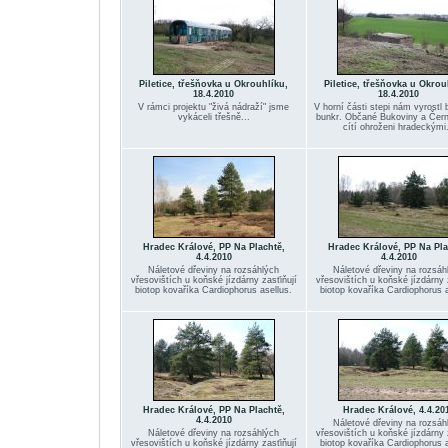
Piletice, třešňovka u Okrouhlíku,
Piletice, třešňovka u Okrou
18.4.2010
18.4.2010
V rámci projektu "živá nádraží" jsme
V horní části stepi nám vyrostl
vykáceli třešně...
bunkr. Občané Bukoviny a Čern
cítí ohroženi hradeckými.
Hradec Králové, PP Na Plachtě,
Hradec Králové, PP Na Pla
4.4.2010
4.4.2010
Náletové dřeviny na rozsáhlých
Náletové dřeviny na rozsáh
vřesovištích u koňské jízdárny zasťiňují
vřesovištích u koňské jízdárny 
biotop kovaříka Cardiophorus asellus.
biotop kovaříka Cardiophorus a
Hradec Králové, PP Na Plachtě,
Hradec Králové, 4.4.20
4.4.2010
Náletové dřeviny na rozsáh
Náletové dřeviny na rozsáhlých
vřesovištích u koňské jízdárny 
vřesovištích u koňské jízdárny zasťiňují
biotop kovaříka Cardiophorus a