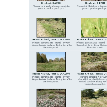
Březhrad, 3.4.2010
Březhrad, 3.4.2010
Chroustek Maladera holosericea jako
Chroustek Maladera holoseric
jeden z prvních poslů jara.
jeden z prvních poslů jar
Hradec Králové, Plachta, 24.4.2008
Hradec Králové, Plachta, 24
Přírodní památka Na Plachtě - bývalý
Přírodní památka Na Plachtě -
zákop u koňské jízdárny. Biotop kovaříka
zákop u koňské jízdárny. Biotop
Limonius poneli.
Limonius poneli.
Hradec Králové, Plachta, 24.4.2008
Hradec Králové, Plachta, 24
Přírodní památka Na Plachtě - bývalý
Přírodní památka Na Plach
zákop u koňské jízdárny. Biotop kovaříka
vřesoviště na bývalých záko
Limonius poneli.
koňské jízdárny. Biotop kov
Cardiophorus asellus.