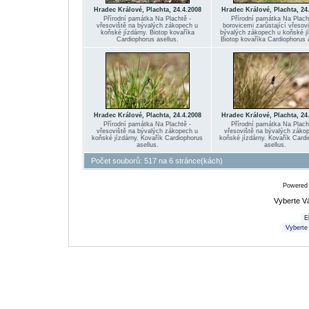
Hradec Králové, Plachta, 24.4.2008
Hradec Králové, Plachta, 24
Přírodní památka Na Plachtě -
Přírodní památka Na Plach
vřesoviště na bývalých zákopech u
borovicemi zarůstající vřesov
koňské jízdárny. Biotop kovaříka
bývalých zákopech u koňské jí
Cardiophorus asellus.
Biotop kovaříka Cardiophorus a
Hradec Králové, Plachta, 24.4.2008
Hradec Králové, Plachta, 24
Přírodní památka Na Plachtě -
Přírodní památka Na Plach
vřesoviště na bývalých zákopech u
vřesoviště na bývalých záko
koňské jízdárny. Kovařík Cardiophorus
koňské jízdárny. Kovařík Card
asellus.
asellus.
Počet souborů: 517 na 6 stránce(kách)
Powered
Vyberte V