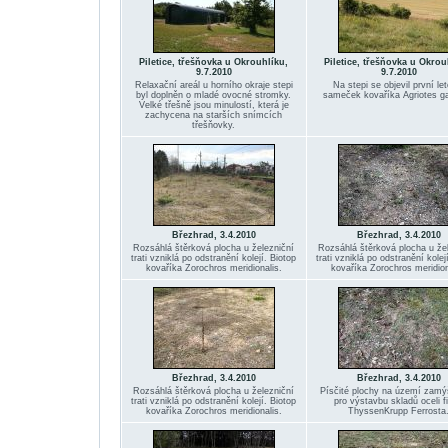
Piletice, třešňovka u Okrouhlíku,
Piletice, třešňovka u Okrou
9.7.2010
9.7.2010
Relaxační areál u horního okraje stepi
Na stepi se objevil první le
byl doplněn o mladé ovocné stromky.
sameček kovaříka Agriotes ga
Velké třešně jsou minulostí, která je
zachycena na starších snímcích
třešňovky.
Březhrad, 3.4.2010
Březhrad, 3.4.2010
Rozsáhlá štěrková plocha u železniční
Rozsáhlá štěrková plocha u že
trati vzniklá po odstranění kolejí. Biotop
trati vzniklá po odstranění kolej
kovaříka Zorochros meridionalis.
kovaříka Zorochros meridion
Březhrad, 3.4.2010
Březhrad, 3.4.2010
Rozsáhlá štěrková plocha u železniční
Písčité plochy na území zam
trati vzniklá po odstranění kolejí. Biotop
pro výstavbu skladů oceli f
kovaříka Zorochros meridionalis.
ThyssenKrupp Ferrosta