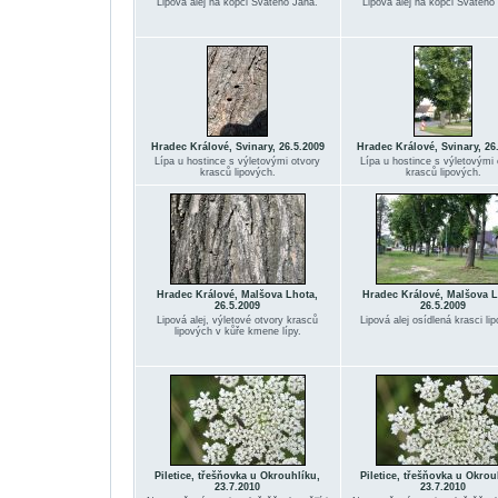
Lipová alej na kopci Svatého Jana.
Lipová alej na kopci Svatého
Hradec Králové, Svinary, 26.5.2009
Hradec Králové, Svinary, 26
Lípa u hostince s výletovými otvory
Lípa u hostince s výletovými 
krasců lipových.
krasců lipových.
Hradec Králové, Malšova Lhota,
Hradec Králové, Malšova L
26.5.2009
26.5.2009
Lipová alej, výletové otvory krasců
Lipová alej osídlená krasci li
lipových v kůře kmene lípy.
Piletice, třešňovka u Okrouhlíku,
Piletice, třešňovka u Okrou
23.7.2010
23.7.2010