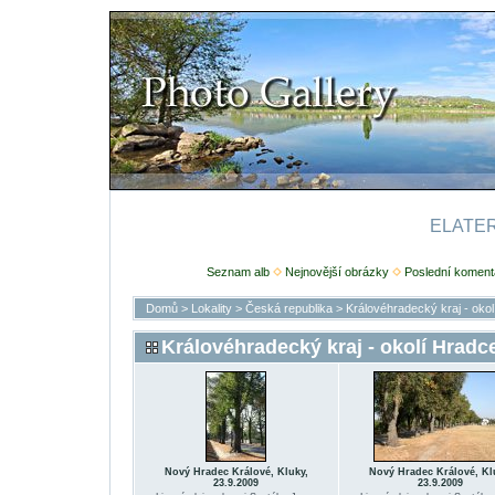
ELATERI
Seznam alb
Nejnovější obrázky
Poslední koment
Domů
>
Lokality
>
Česká republika
>
Královéhradecký kraj - oko
Královéhradecký kraj - okolí Hradc
Nový Hradec Králové, Kluky,
Nový Hradec Králové, Kl
23.9.2009
23.9.2009