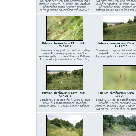
Na sprašové stepi pod třešňovkou žijí i
Na sprašové stepi pod třešňovko
kovaříci Agriotes ustulatus. Na rozdíl od
kovaříci Agriotes ustulatus. Na 
příbuzného druhu Agriotes gallicus
příbuzného druhu Agriotes ga
aktivují hlavně na květech miříkovitých.
aktivují hlavně na květech miří
Piletice, třešňovka u Okrouhlíku,
Piletice, třešňovka u Okrou
23.7.2010
23.7.2010
Sprašovou step pod třešňovkou osidluje
Sprašovou step pod třešňovkou 
největší známá populace kovaříka
největší známá populace kov
Agriotes gallicus v okolí Hradce Králové.
Agriotes gallicus v okolí Hradce
Na snímku je sameček na stéblu trávy.
Piletice, třešňovka u Okrouhlíku,
Piletice, třešňovka u Okrou
23.7.2010
23.7.2010
Sprašovou step pod třešňovkou osidluje
Sprašovou step pod třešňovkou 
největší známá populace kovaříka
největší známá populace kov
Agriotes gallicus v okolí Hradce Králové.
Agriotes gallicus v okolí Hradce
Na snímku je sameček na stébl