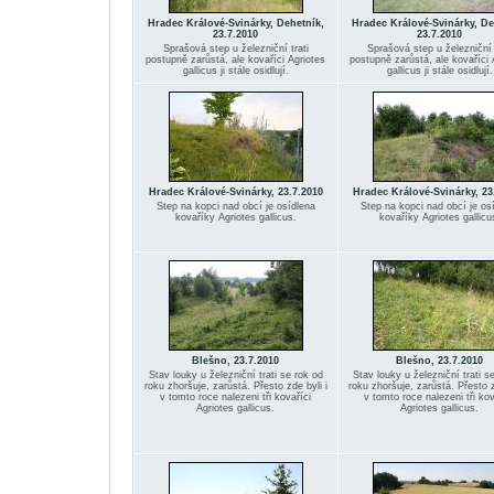
Hradec Králové-Svinárky, Dehetník,
Hradec Králové-Svinárky, De
23.7.2010
23.7.2010
Sprašová step u železniční trati
Sprašová step u železniční t
postupně zarůstá, ale kovaříci Agriotes
postupně zarůstá, ale kovaříci 
gallicus ji stále osidlují.
gallicus ji stále osidlují.
Hradec Králové-Svinárky, 23.7.2010
Hradec Králové-Svinárky, 23
Step na kopci nad obcí je osídlena
Step na kopci nad obcí je os
kovaříky Agriotes gallicus.
kovaříky Agriotes gallicu
Blešno, 23.7.2010
Blešno, 23.7.2010
Stav louky u železniční trati se rok od
Stav louky u železniční trati s
roku zhoršuje, zarůstá. Přesto zde byli i
roku zhoršuje, zarůstá. Přesto z
v tomto roce nalezeni tři kovaříci
v tomto roce nalezeni tři kov
Agriotes gallicus.
Agriotes gallicus.