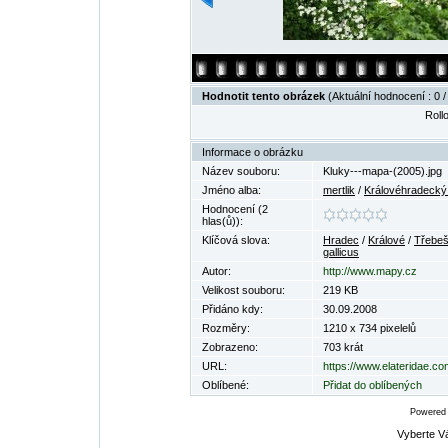
Hodnotit tento obrázek
(Aktuální hodnocení : 0 /
Rollo
Informace o obrázku
Název souboru:
Kluky---mapa-(2005).jpg
Jméno alba:
mertlik
/
Královéhradecký 
Hodnocení (2
hlas(ů)):
Klíčová slova:
Hradec
/
Králové
/
Třebe
gallicus
Autor:
http://www.mapy.cz
Velikost souboru:
219 KB
Přidáno kdy:
30.09.2008
Rozměry:
1210 x 734 pixelelů
Zobrazeno:
703 krát
URL:
https://www.elateridae.c
Oblíbené:
Přidat do oblíbených
Powered
Vyberte V