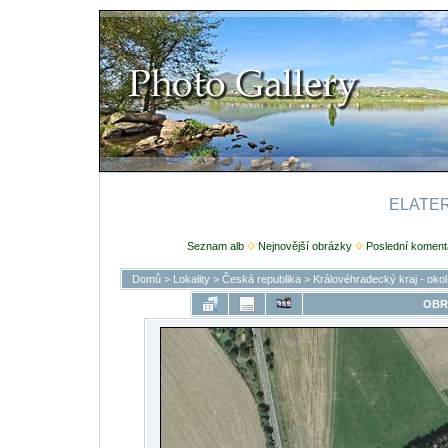
ELATERI
Seznam alb
Nejnovější obrázky
Poslední koment
Domů
>
Lokality
>
Česká republika
>
Královéhradecký kraj - oko
OBR