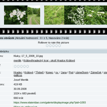
nto obrázek
(Aktuální hodnocení : 0 / z 5, hlasováno 2 krát)
Rollover to rate this picture
obrázku
ru:
Kluky,-17_5_2008_10.jpg
mertlik
/
Královéhradecký kraj - okolí Hradce Králové
2
:
Hradec
/
Králové
/
Třebeš
/
Kopec
/
sv.
/
Jana
/
Pod
/
zámečkem
/
Zámeček
/
st
gallicus
Josef Mertlik
oru:
419 KB
30.09.2008
1024 x 683 pixelelů
666 krát
https://www.elateridae.com/galerie/displayimage.php?pid=1093