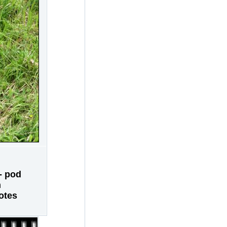
- pod
m
otes