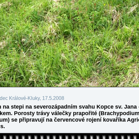
dec Králové-Kluky, 17.5.2008
 na stepi na severozápadním svahu Kopce sv. Jana 
em. Porosty trávy válečky prapořité (Brachypodiu
um) se připravují na červencové rojení kovaříka Agri
s.