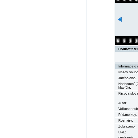
Hodnotit te
Informace o 
Název soubo
Jméno alba:
Hodnocení (
hlas(ů)):
Klíčová slova
Autor:
Velikost soub
Přidáno kdy:
Rozměry:
Zobrazeno:
URL: