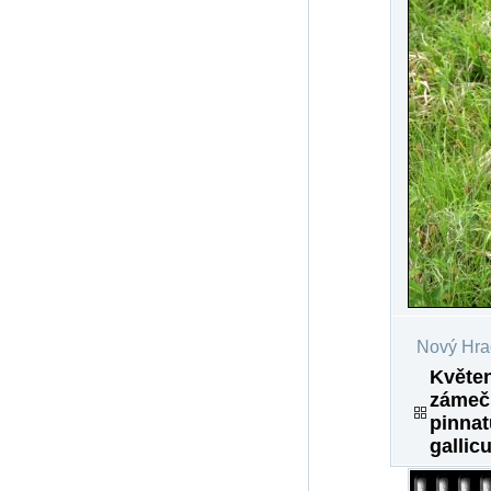
Nový Hra
Květen
zámečk
pinnat
gallicu