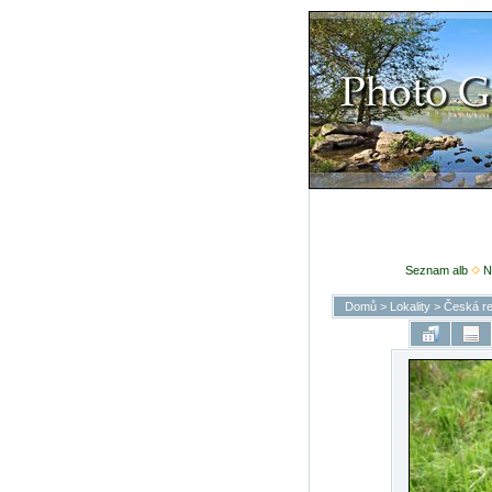
Seznam alb
N
Domů
>
Lokality
>
Česká re