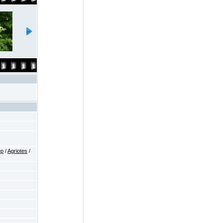
ep
/
Agriotes
/