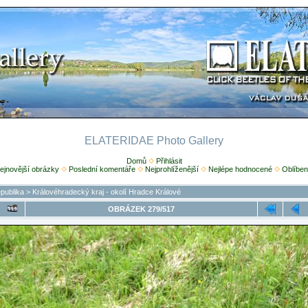
ELATERIDAE Photo Gallery
Domů
Přihlásit
ejnovější obrázky
Poslední komentáře
Nejprohlíženější
Nejlépe hodnocené
Oblíben
publika
>
Královéhradecký kraj - okolí Hradce Králové
OBRÁZEK 279/517