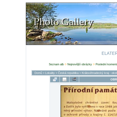
ELATERI
Seznam alb
Nejnovější obrázky
Poslední koment
Domů
>
Lokality
>
Česká republika
>
Královéhradecký kraj - oko
OBR