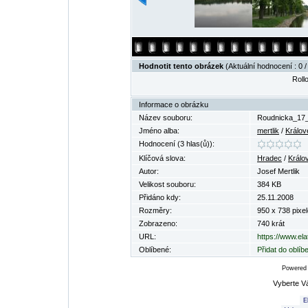
Hodnotit tento obrázek
(Aktuální hodnocení : 0 /
Rollo
Informace o obrázku
Název souboru:
Roudnicka_17_
Jméno alba:
mertlik
/
Králov
Hodnocení (3 hlas(ů)):
Klíčová slova:
Hradec
/
Králo
Autor:
Josef Mertlik
Velikost souboru:
384 KB
Přidáno kdy:
25.11.2008
Rozměry:
950 x 738 pixel
Zobrazeno:
740 krát
URL:
https://www.el
Oblíbené:
Přidat do oblí
Powered
Vyberte V