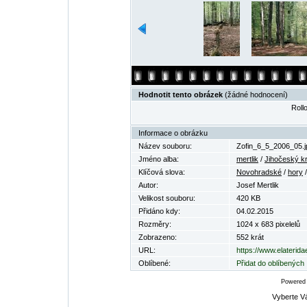
Hodnotit tento obrázek
(žádné hodnocení)
Rollo
Informace o obrázku
Název souboru:
Zofin_6_5_2006_05.j
Jméno alba:
mertlik
/
Jihočeský kr
Klíčová slova:
Novohradské
/
hory
Autor:
Josef Mertlik
Velikost souboru:
420 KB
Přidáno kdy:
04.02.2015
Rozměry:
1024 x 683 pixelelů
Zobrazeno:
552 krát
URL:
https://www.elaterid
Oblíbené:
Přidat do oblíbených
Powered
Vyberte V