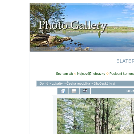
ELATERI
Seznam alb
Nejnovější obrázky
Poslední koment
Domů
>
Lokality
>
Česká republika
>
Jihočeský kraj
OBR