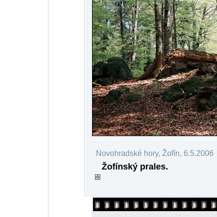
Novohradské hory, Žofín, 6.5.2006
Žofínský prales.