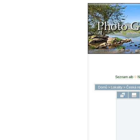
Seznam alb
N
Domů
>
Lokality
>
Česká re