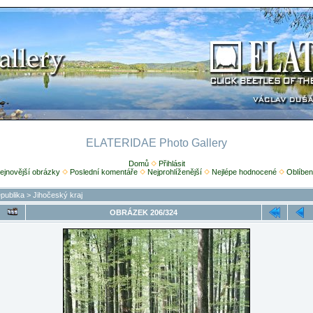
ELATERIDAE Photo Gallery
Domů
Přihlásit
ejnovější obrázky
Poslední komentáře
Nejprohlíženější
Nejlépe hodnocené
Oblíben
publika
>
Jihočeský kraj
OBRÁZEK 206/324