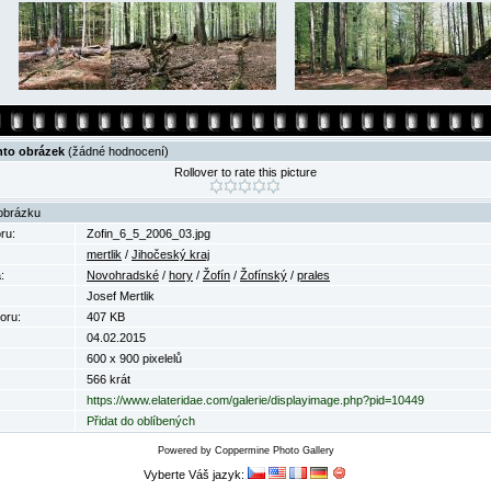
nto obrázek
(žádné hodnocení)
Rollover to rate this picture
obrázku
ru:
Zofin_6_5_2006_03.jpg
mertlik
/
Jihočeský kraj
:
Novohradské
/
hory
/
Žofín
/
Žofínský
/
prales
Josef Mertlik
oru:
407 KB
04.02.2015
600 x 900 pixelelů
566 krát
https://www.elateridae.com/galerie/displayimage.php?pid=10449
Přidat do oblíbených
Powered by
Coppermine Photo Gallery
Vyberte Váš jazyk: