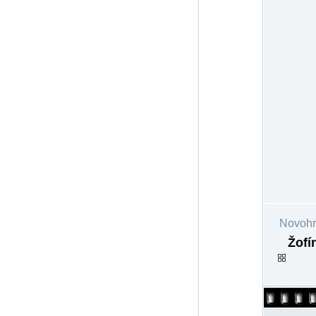
Novohra
Žofí