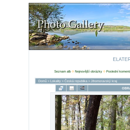
ELATERI
Seznam alb
Nejnovější obrázky
Poslední koment
Domů
>
Lokality
>
Česká republika
>
Jihomoravský kraj
OBRÁ