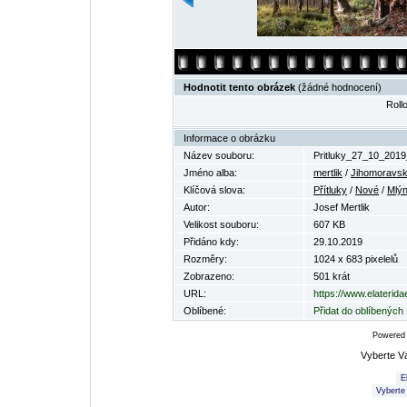
Hodnotit tento obrázek
(žádné hodnocení)
Rollo
Informace o obrázku
Název souboru:
Pritluky_27_10_2019
Jméno alba:
mertlik
/
Jihomoravsk
Klíčová slova:
Přítluky
/
Nové
/
Mlý
Autor:
Josef Mertlik
Velikost souboru:
607 KB
Přidáno kdy:
29.10.2019
Rozměry:
1024 x 683 pixelelů
Zobrazeno:
501 krát
URL:
https://www.elaterid
Oblíbené:
Přidat do oblíbených
Powered
Vyberte V