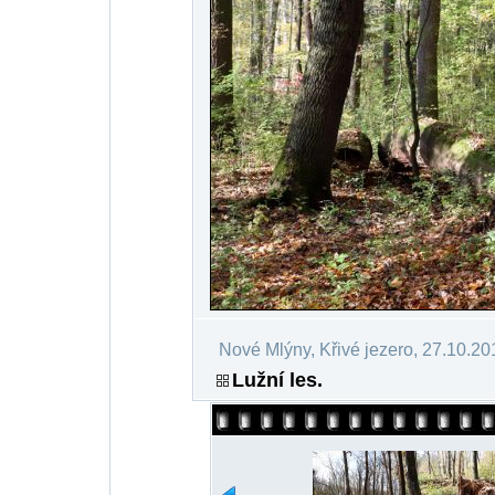
Nové Mlýny, Křivé jezero, 27.10.20
Lužní les.