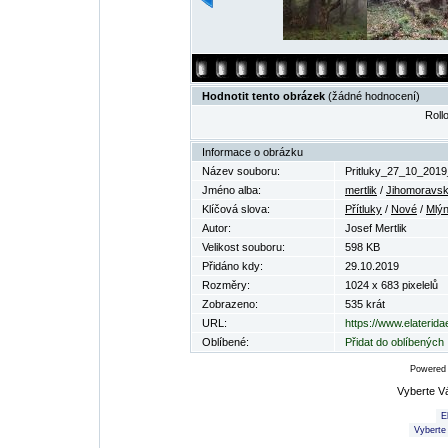
Hodnotit tento obrázek
(žádné hodnocení)
Rollo
Informace o obrázku
Název souboru:
Pritluky_27_10_2019
Jméno alba:
mertlik
/
Jihomoravsk
Klíčová slova:
Přítluky
/
Nové
/
Mlý
Autor:
Josef Mertlik
Velikost souboru:
598 KB
Přidáno kdy:
29.10.2019
Rozměry:
1024 x 683 pixelelů
Zobrazeno:
535 krát
URL:
https://www.elaterid
Oblíbené:
Přidat do oblíbených
Powered
Vyberte V