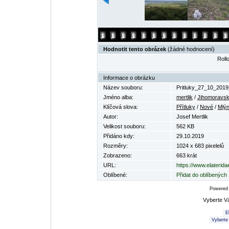
Hodnotit tento obrázek
(žádné hodnocení)
Rollo
Informace o obrázku
Název souboru:
Pritluky_27_10_2019
Jméno alba:
mertlik
/
Jihomoravsk
Klíčová slova:
Přítluky
/
Nové
/
Mlý
Autor:
Josef Mertlik
Velikost souboru:
562 KB
Přidáno kdy:
29.10.2019
Rozměry:
1024 x 683 pixelelů
Zobrazeno:
663 krát
URL:
https://www.elaterid
Oblíbené:
Přidat do oblíbených
Powered
Vyberte V