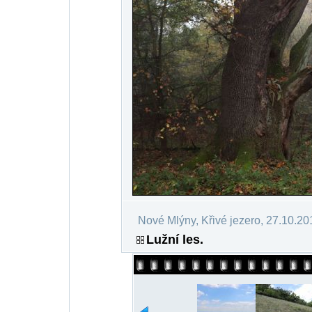
Nové Mlýny, Křivé jezero, 27.10.20
Lužní les.