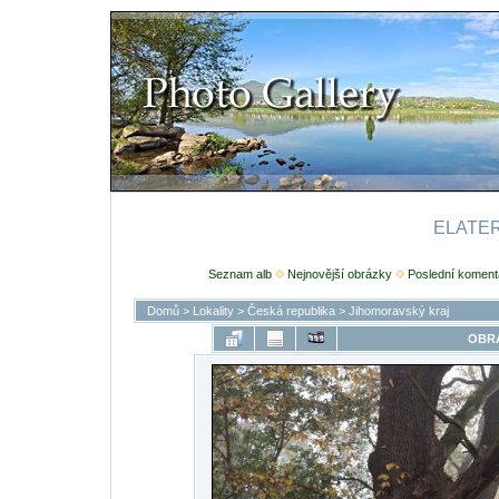
ELATERI
Seznam alb
Nejnovější obrázky
Poslední koment
Domů
>
Lokality
>
Česká republika
>
Jihomoravský kraj
OBRÁ