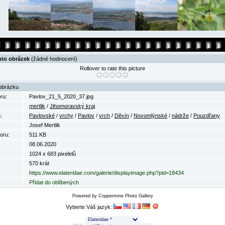
nto obrázek
(žádné hodnocení)
Rollover to rate this picture
obrázku
ru:
Pavlov_21_5_2020_37.jpg
mertlik
/
Jihomoravský kraj
:
Pavlovské
/
vrchy
/
Pavlov
/
vrch
/
Děvín
/
Novomlýnské
/
nádrže
/
Pouzdřany
Josef Mertlik
oru:
511 KB
08.06.2020
1024 x 683 pixelelů
570 krát
https://www.elateridae.com/galerie/displayimage.php?pid=18434
Přidat do oblíbených
Powered by
Coppermine Photo Gallery
Vyberte Váš jazyk: