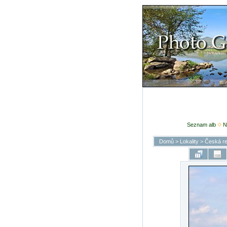
Seznam alb
N
Domů
>
Lokality
>
Česká re