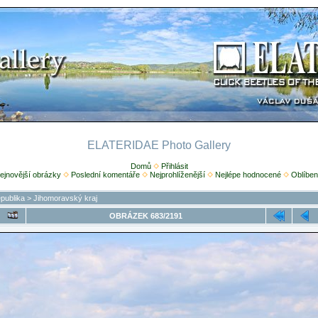
ELATERIDAE Photo Gallery
Domů
Přihlásit
ejnovější obrázky
Poslední komentáře
Nejprohlíženější
Nejlépe hodnocené
Oblíben
publika
>
Jihomoravský kraj
OBRÁZEK 683/2191