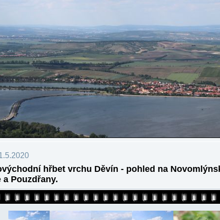
1.5.2020
východní hřbet vrchu Děvín - pohled na Novomlýns
 a Pouzdřany.