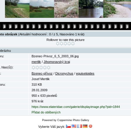
nto obrázek
(Aktuální hodnocení : 0 / z 5, hlasováno 1 krát)
Rollover to rate this picture
obrázku
ru:
Bzenec-Privoz_6_5_2003_06.jpg
mertlik
/
Jihomoravský kraj
 hlas(ů)):
:
Bzenec-přívoz
/
Dicronychus
/
equisetioides
Josef Mertlik
oru:
310 KB
28.01.2009
950 x 633 pixelelů
976 krát
https://www.elateridae.com/galerie/displayimage.php?pid=1844
Přidat do oblíbených
Powered by
Coppermine Photo Gallery
Vyberte Váš jazyk: