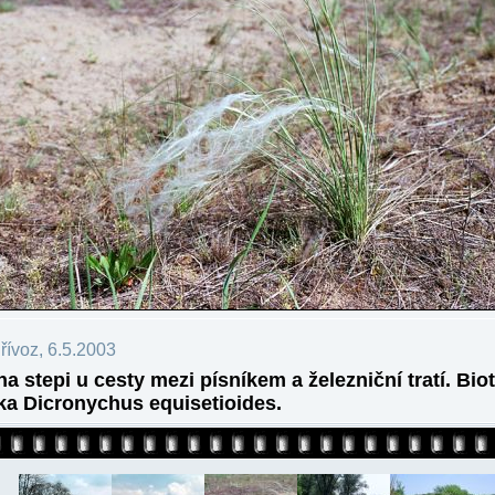
ívoz, 6.5.2003
na stepi u cesty mezi písníkem a železniční tratí. Bio
ka Dicronychus equisetioides.