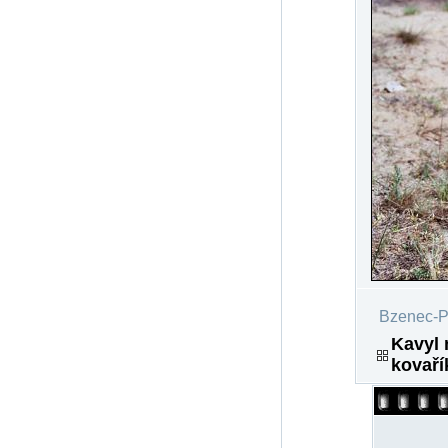
Bzenec-Př
Kavyl 
kovaří