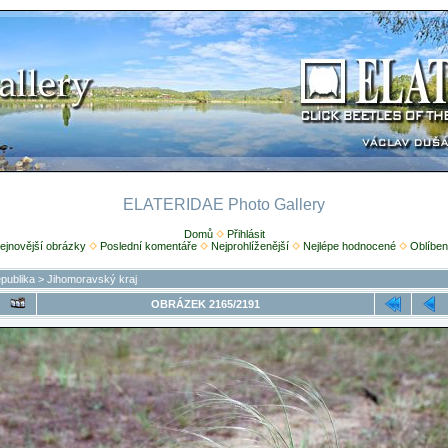
ELATERIDAE Photo Gallery
Domů
Přihlásit
ejnovější obrázky
Poslední komentáře
Nejprohlíženější
Nejlépe hodnocené
Oblíben
publika
>
Jihomoravský kraj
OBRÁZEK 2165/2191