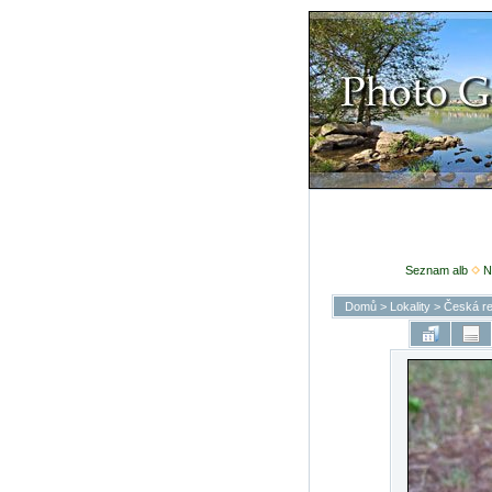
Seznam alb
N
Domů
>
Lokality
>
Česká re