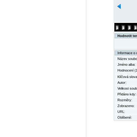
Hodnotit te
Informace o 
Název soubo
Jméno alba:
Hodnocení (1
Klíčová slova
Autor:
Velikost soub
Přidáno kdy:
Rozměry:
Zobrazeno:
URL:
Oblíbené: