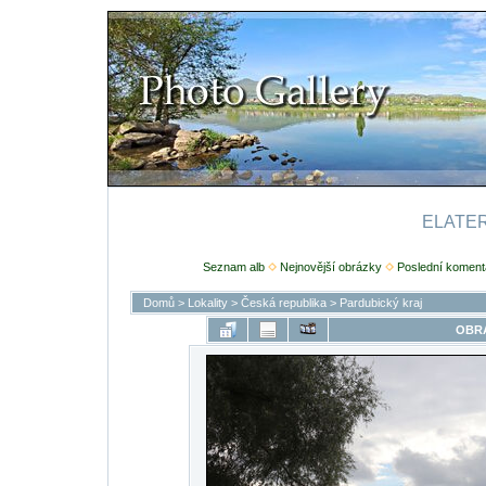
ELATERI
Seznam alb
Nejnovější obrázky
Poslední koment
Domů
>
Lokality
>
Česká republika
>
Pardubický kraj
OBRÁ