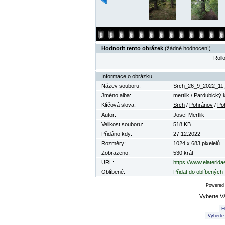
Hodnotit tento obrázek
(žádné hodnocení)
Rollo
Informace o obrázku
Název souboru:
Srch_26_9_2022_11.
Jméno alba:
mertlik
/
Pardubický k
Klíčová slova:
Srch
/
Pohránov
/
Po
Autor:
Josef Mertlik
Velikost souboru:
518 KB
Přidáno kdy:
27.12.2022
Rozměry:
1024 x 683 pixelelů
Zobrazeno:
530 krát
URL:
https://www.elaterid
Oblíbené:
Přidat do oblíbených
Powered
Vyberte V