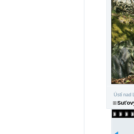
Ústí nad 
Suťový