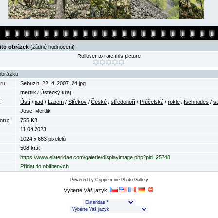
nto obrázek
(žádné hodnocení)
Rollover to rate this picture
obrázku
ru:
Sebuzin_22_4_2007_24.jpg
mertlik
/
Ústecký kraj
:
Ústí
/
nad
/
Labem
/
Střekov
/
České
/
středohoří
/
Průčelská
/
rokle
/
Ischnodes
/
sa
Josef Mertlik
oru:
755 KB
11.04.2023
1024 x 683 pixelelů
508 krát
https://www.elateridae.com/galerie/displayimage.php?pid=25748
Přidat do oblíbených
Powered by
Coppermine Photo Gallery
Vyberte Váš jazyk: