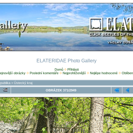
ELATERIDAE Photo Gallery
Domů
Přihlásit
ejnovější obrázky
Poslední komentáře
Nejprohlíženější
Nejlépe hodnocené
Oblíben
publika
>
Ústecký kraj
OBRÁZEK 371/2949