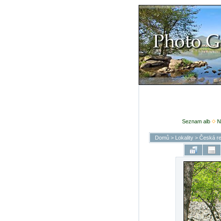
Seznam alb
N
Domů
>
Lokality
>
Česká re