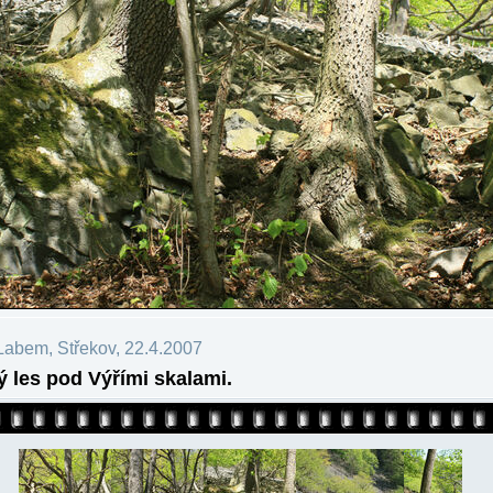
Labem, Střekov, 22.4.2007
 les pod Výřími skalami.