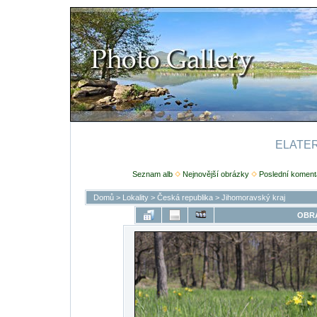
ELATERI
Seznam alb
Nejnovější obrázky
Poslední koment
Domů
>
Lokality
>
Česká republika
>
Jihomoravský kraj
OBRÁ