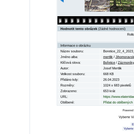
Hodnotit tento obrázek
(žádné hodnocení)
Rollo
Informace o obrázku
Název souboru:
Boretice_22_4_2023_
Jméno alba:
mertlik
/
Jihomoravsk
Klíčová slova:
Bořetice
/
Zázmoník
Autor:
Josef Mertlik
Velikost souboru:
668 KB
Přidáno kdy:
26.04.2023
Rozměry:
1024 x 683 pixelelů
Zobrazeno:
653 krát
URL:
https://www.elaterid
Oblíbené:
Přidat do oblíbených
Powered
Vyberte V