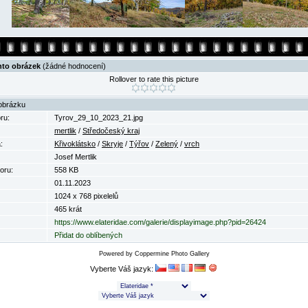
nto obrázek
(žádné hodnocení)
Rollover to rate this picture
obrázku
ru:
Tyrov_29_10_2023_21.jpg
mertlik
/
Středočeský kraj
:
Křivoklátsko
/
Skryje
/
Týřov
/
Zelený
/
vrch
Josef Mertlik
oru:
558 KB
01.11.2023
1024 x 768 pixelelů
465 krát
https://www.elateridae.com/galerie/displayimage.php?pid=26424
Přidat do oblíbených
Powered by
Coppermine Photo Gallery
Vyberte Váš jazyk: