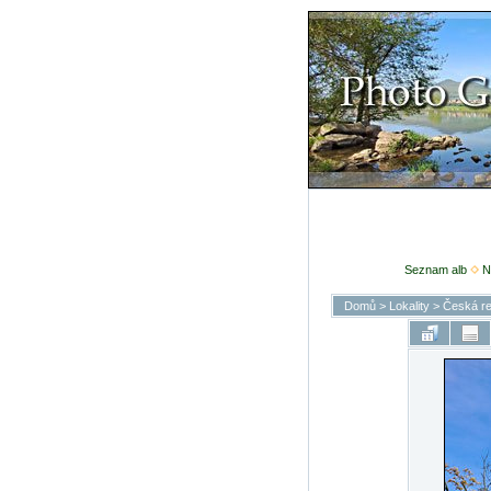
Seznam alb
N
Domů
>
Lokality
>
Česká re