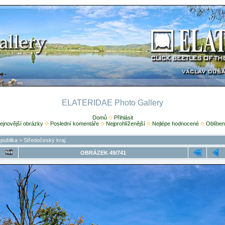
ELATERIDAE Photo Gallery
Domů
Přihlásit
ejnovější obrázky
Poslední komentáře
Nejprohlíženější
Nejlépe hodnocené
Oblíben
publika
>
Středočeský kraj
OBRÁZEK 49/741