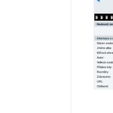
Hodnotit te
Informace o 
Název soubo
Jméno alba:
Klíčová slova
Autor:
Velikost soub
Přidáno kdy:
Rozměry:
Zobrazeno:
URL:
Oblíbené: